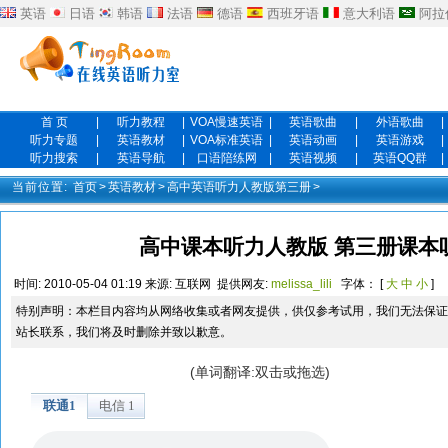
英语
日语
韩语
法语
德语
西班牙语
意大利语
阿拉
首 页
|
听力教程
|
VOA慢速英语
|
英语歌曲
|
外语歌曲
|
听力专题
|
英语教材
|
VOA标准英语
|
英语动画
|
英语游戏
|
听力搜索
|
英语导航
|
口语陪练网
|
英语视频
|
英语QQ群
|
当前位置:
首页
>
英语教材
>
高中英语听力人教版第三册
>
高中课本听力人教版 第三册课本听力un
时间:
2010-05-04 01:19
来源:
互联网
提供网友:
melissa_lili
字体： [
大
中
小
]
特别声明：本栏目内容均从网络收集或者网友提供，供仅参考试用，我们无法保证
站长联系，我们将及时删除并致以歉意。
(单词翻译:双击或拖选)