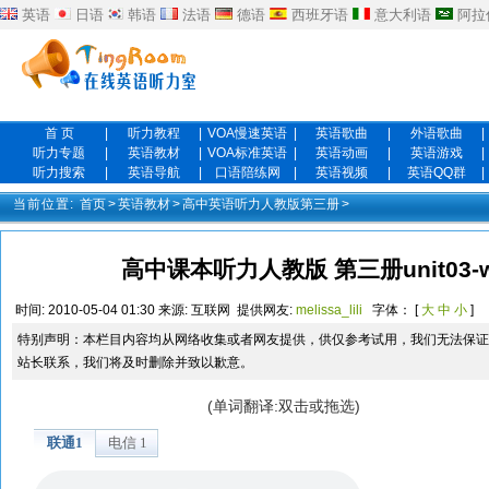
英语
日语
韩语
法语
德语
西班牙语
意大利语
阿拉
首 页
|
听力教程
|
VOA慢速英语
|
英语歌曲
|
外语歌曲
|
听力专题
|
英语教材
|
VOA标准英语
|
英语动画
|
英语游戏
|
听力搜索
|
英语导航
|
口语陪练网
|
英语视频
|
英语QQ群
|
当前位置:
首页
>
英语教材
>
高中英语听力人教版第三册
>
高中课本听力人教版 第三册unit03-work
时间:
2010-05-04 01:30
来源:
互联网
提供网友:
melissa_lili
字体： [
大
中
小
]
特别声明：本栏目内容均从网络收集或者网友提供，供仅参考试用，我们无法保证
站长联系，我们将及时删除并致以歉意。
(单词翻译:双击或拖选)