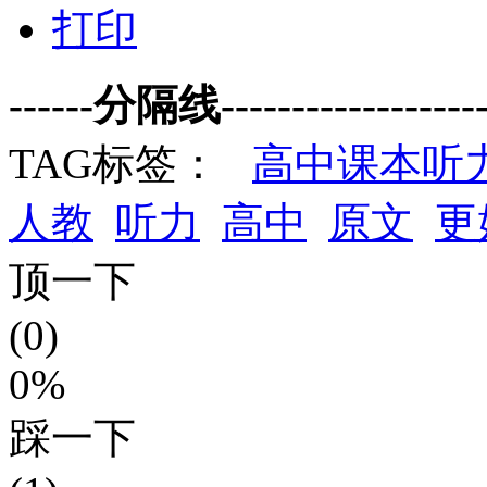
打印
------分隔线--------------------
TAG标签：
高中课本听
人教
听力
高中
原文
更
顶一下
(0)
0%
踩一下