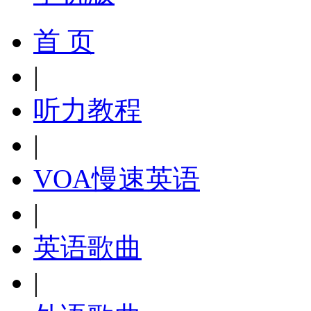
首 页
|
听力教程
|
VOA慢速英语
|
英语歌曲
|