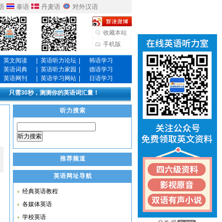
语
泰语
丹麦语
对外汉语
收藏本站
手机版
英文阅读
|
英语听力论坛
|
韩语学习
英语词典
|
英语听力家园
|
德语学习
英语网刊
|
英语学习网站
|
日语学习
只需30秒，测测你的英语词汇量！
听力搜索
听力搜索
推荐频道
英语网址导航
经典英语教程
各媒体英语
学校英语