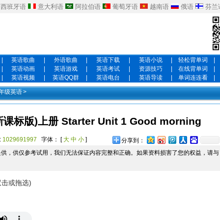
西班牙语
意大利语
阿拉伯语
葡萄牙语
越南语
俄语
芬兰
|
英语歌曲
|
外语歌曲
|
英语下载
|
英语小说
|
轻松背单词
|
|
英语动画
|
英语游戏
|
英语考试
|
资源技巧
|
在线背单词
|
|
英语视频
|
英语QQ群
|
英语电台
|
英语导读
|
单词连连看
|
年级英语
>
上册 Starter Unit 1 Good morning
:
1029691997
字体： [
大
中
小
]
分享到：
提供，供仅参考试用，我们无法保证内容完整和正确。如果资料损害了您的权益，请与
双击或拖选)