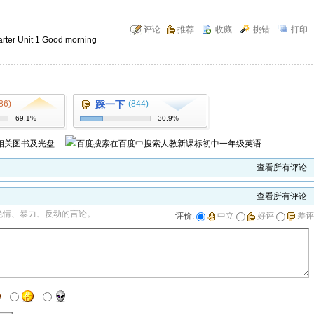
评论
推荐
收藏
挑错
打印
Unit 1 Good morning
86)
踩一下
(844)
69.1%
30.9%
相关图书及光盘
在百度中搜索
人教新课标初中一年级英语
查看所有评论
查看所有评论
色情、暴力、反动的言论。
评价:
中立
好评
差评