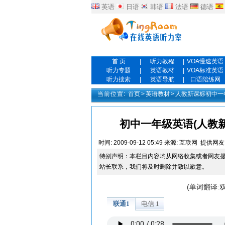
英语
日语
韩语
法语
德语
首 页
|
听力教程
|
VOA慢速英语
听力专题
|
英语教材
|
VOA标准英语
听力搜索
|
英语导航
|
口语陪练网
当前位置:
首页
>
英语教材
>
人教新课标初中一
初中一年级英语(人教新课标版)
时间:
2009-09-12 05:49
来源:
互联网
提供网友
特别声明：本栏目内容均从网络收集或者网友
站长联系，我们将及时删除并致以歉意。
(单词翻译: