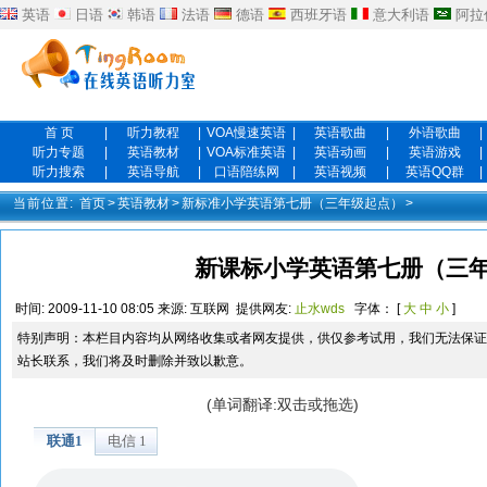
英语
日语
韩语
法语
德语
西班牙语
意大利语
阿拉
首 页
|
听力教程
|
VOA慢速英语
|
英语歌曲
|
外语歌曲
|
听力专题
|
英语教材
|
VOA标准英语
|
英语动画
|
英语游戏
|
听力搜索
|
英语导航
|
口语陪练网
|
英语视频
|
英语QQ群
|
当前位置:
首页
>
英语教材
>
新标准小学英语第七册（三年级起点）
>
新课标小学英语第七册（三年
时间:
2009-11-10 08:05
来源:
互联网
提供网友:
止水wds
字体： [
大
中
小
]
特别声明：本栏目内容均从网络收集或者网友提供，供仅参考试用，我们无法保证
站长联系，我们将及时删除并致以歉意。
(单词翻译:双击或拖选)