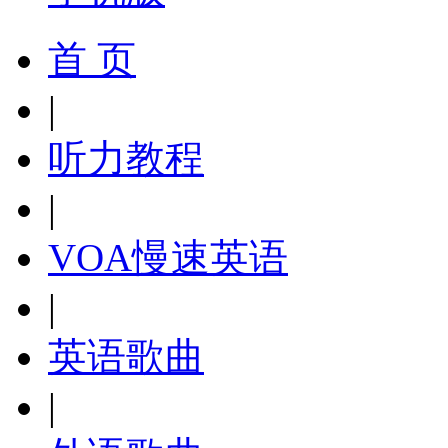
首 页
|
听力教程
|
VOA慢速英语
|
英语歌曲
|