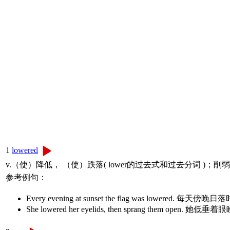
1
lowered
v.（使）降低， （使）跌落( lower的过去式和过去分词 )；
参考例句：
Every evening at sunset the flag was lowered. 每
She lowered her eyelids, then sprang them