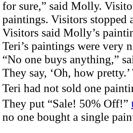
for sure,” said Molly. Visit
paintings. Visitors stopped 
Visitors said Molly’s painti
Teri’s paintings were very 
“No one buys anything,” sa
They say, ‘Oh, how pretty.
Teri had not sold one paint
They put “Sale! 50% Off!”
no one bought a single pain