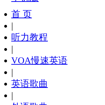
首 页
|
听力教程
|
VOA慢速英语
|
英语歌曲
|