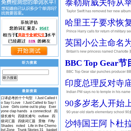
泰勒斯威夫特从
Taylor Swift has removed her new
give her music away for free. Apple Music 
哈里王子要求恢
Prince Harry calls for return of milita
is when people spend time in the army bef
英国小公主命名
Britain's new princess named Charlo
daughter Charlotte. The world waited for
BBC Top Ge
听力搜索
BBC Top Gear star punches producer
hit his producer. Mr Clarkson presents t
听力搜索
印度总理反对寺
最新搜索
Indian PM says no to temple in his
Narendra Modi might have to be renamed
口译必考的十个句型
I Just Called t
90多岁老人开始
o Say I Love
I Just Called to Say I
Love
Girls come out to play
Ever
yone clap hands
a connecticut
四
90-year-old starts elementary school 9
级长难句
四级长难句
outlaw
四
student. She is from Kenya. She worked a
沙特国王阿卜杜
级词汇题
四级词汇题
景物
Fifty
Shades
noted
Life in the Cherno
byl Zone
Trunk Stories 31
basket