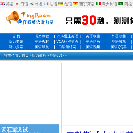
英语
日语
韩语
法语
德语
西班牙语
意大利语
阿拉
首 页
|
听力教程
|
VOA慢速英语
|
英语歌曲
|
外语歌曲
|
听力专题
|
英语教材
|
VOA标准英语
|
英语动画
|
英语游戏
|
听力搜索
|
英语导航
|
口语陪练网
|
英语视频
|
英语QQ群
|
当前位置:
首页
>
听力教程
>
英语八卦
>