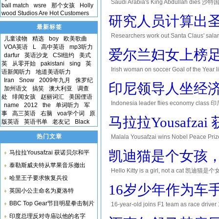
Saudi Arabia's King Abdullah dies 沙特
ball match
wsre
那个女孩
Holly
leader. His brother is the new king. Wo
wood Studios Are Hot Customers
研究人员计算出
最新标签
Researchers work out Santa Claus'
儿童读物
精选
boy
欧美歌曲
for free. Researchers have an answer to
VOA英语
L
高中英语
mp3听力
爱尔兰妇女上榜
darfur
英语沙龙
CSI纽约
美式
英
从零开始
pakistani
sing
英
Irish woman on soccer Goal of the Y
语新闻听力
地道美语听力
award. Stephanie Roche plays for Ireland
Iran
Snow
2009年九月
侏罗纪
印尼领导人坐经
加州语文
搞笑
澳大利亚
调查
处
绯闻女孩
赵丽词汇
美国俚语
Indonesia leader flies economy clas
name
2012
the
单词听力
军
economy class. Many people are doing t
事
高三英语
右脑
voa学个词
原
马拉拉Yousafz
版英语
英语书单
老友记
Black
world lea
热门文章
Malala Yousafzai wins Nobel Peace P
Prize. She won jointly with the children
凯迪猫是个女孩
马拉拉Yousafzai 获诺贝尔和平
泰勒斯威夫特从苹果音乐撤出
Hello Kitty is a girl, not a cat 凯迪猫是个
哈里王子要求恢复兵役
straight. Japanese toymaker Sanrio said 
16岁少年作为车
英国小公主命名为夏洛特
BBC Top Gear节目明星拳击制片
16-year-old joins F1 team as race d
Verstappen is 16. He will be the youngest e
人
印度总理反对寺庙以他的名字