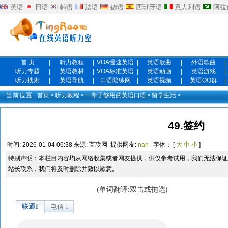
英语
日语
韩语
法语
德语
西班牙语
意大利语
阿拉
首 页
|
听力教程
|
VOA慢速英语
|
英语歌曲
|
外语歌曲
|
听力专题
|
英语教材
|
VOA标准英语
|
英语动画
|
英语游戏
|
听力搜索
|
英语导航
|
口语陪练网
|
英语视频
|
英语QQ群
|
当前位置:
首页
>
听力教程
>
一辈子够用的英语口语
>
留学生活
>
49.签约
时间:
2026-01-04 06:38
来源:
互联网
提供网友:
nan
字体： [
大
中
小
]
特别声明：本栏目内容均从网络收集或者网友提供，供仅参考试用，我们无法保证
站长联系，我们将及时删除并致以歉意。
(单词翻译:双击或拖选)