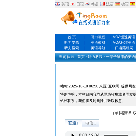
英语
日语
韩语
法语
德语
首 页
|
听力教程
|
VOA慢速英语
听力专题
|
英语教材
|
VOA标准英语
听力搜索
|
英语导航
|
口语陪练网
当前位置:
首页
>
听力教程
>
一辈子够用的英语
时间:
2025-10-10 06:50
来源:
互联网
提供网友
特别声明：本栏目内容均从网络收集或者网友
站长联系，我们将及时删除并致以歉意。
(单词翻译: