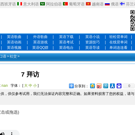
西班牙语
意大利语
阿拉伯语
葡萄牙语
越南语
俄语
芬兰
|
英语歌曲
|
外语歌曲
|
英语下载
|
英语小说
|
轻松背单词
|
|
英语动画
|
英语游戏
|
英语考试
|
资源技巧
|
在线背单词
|
|
英语视频
|
英语QQ群
|
英语电台
|
英语导读
|
单词连连看
|
口语
>
社交
>
7 拜访
:
nan
字体： [
大
中
小
]
0
分享到：
提供，供仅参考试用，我们无法保证内容完整和正确。如果资料损害了您的权益，请与
双击或拖选)