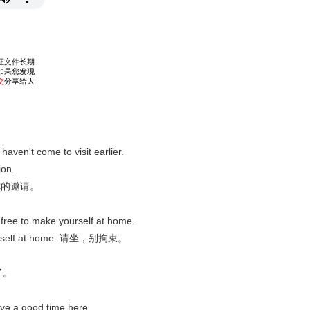
t come to visit earlier.
on.
 感谢你的邀请。
to make yourself at home.
urself at home. 请坐，别拘束。
晚了。
 good time here.