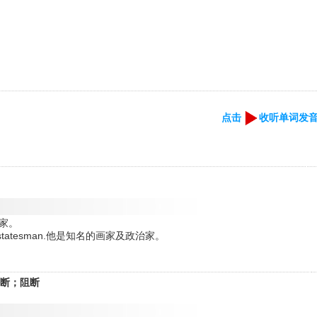
点击
收听单词发
术家。
nd as a statesman.他是知名的画家及政治家。
；中断；阻断