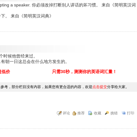
 of interrupting a speaker. 你必须改掉打断别人讲话的坏习惯。 来自《简明英汉词
 对不起打断一下。 来自《简明英汉词典》
.上个月某个时候他曾经来过。
somewhere.有朝一日这总会在什么地方发生的。
超低价
只需30秒，测测你的英语词汇量！
供参考，部分栏目没有内容，如果您有更合适的内容，欢迎
点击提交
分享给大家。
评论
推荐
收藏
挑错
打印