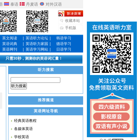
语
泰语
丹麦语
对外汉语
收藏本站
手机版
英文阅读
|
英语听力论坛
|
韩语学习
英语词典
|
英语听力家园
|
德语学习
英语网刊
|
英语学习网站
|
日语学习
只需30秒，测测你的英语词汇量！
听力搜索
听力搜索
推荐频道
英语网址导航
经典英语教程
各媒体英语
学校英语