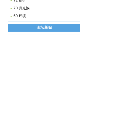
71 物价
70 月光族
69 环境
论坛新贴