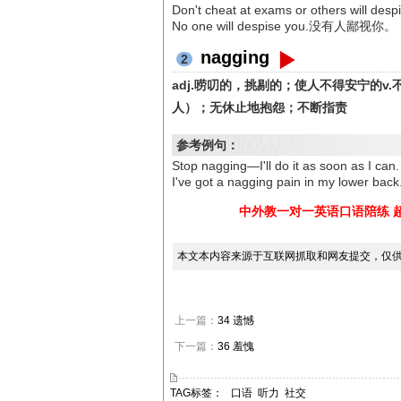
Don't cheat at exams or others
No one will despise you.没有人鄙视你。
nagging
2
adj.唠叨的，挑剔的；使人不得安宁的v
人）；无休止地抱怨；不断指责
参考例句：
Stop nagging—I'll do it as soon 
I've got a nagging pain in my
中外教一对一英语口语陪练 
本文本内容来源于互联网抓取和网友提交，仅
上一篇：
34 遗憾
下一篇：
36 羞愧
TAG标签：
口语
听力
社交