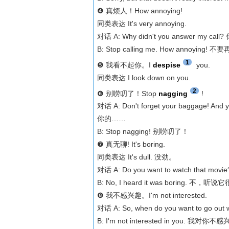
❹ 真烦人！How annoying!
同类表达 It's very annoying.
对话 A: Why didn't you answer my
B: Stop calling me. How annoy
1
❺ 我看不起你。I
despise
you.
同类表达 I look down on you.
2
❻ 别唠叨了！Stop
nagging
!
对话 A: Don't forget your baggage!
你的……
B: Stop nagging! 别唠叨了！
❼ 真无聊! It's boring.
同类表达 It's dull. 没劲。
对话 A: Do you want to watch that
B: No, I heard it was boring. 不，
❽ 我不感兴趣。I'm not interested.
对话 A: So, when do you want to g
B: I'm not interested in you. 我对你