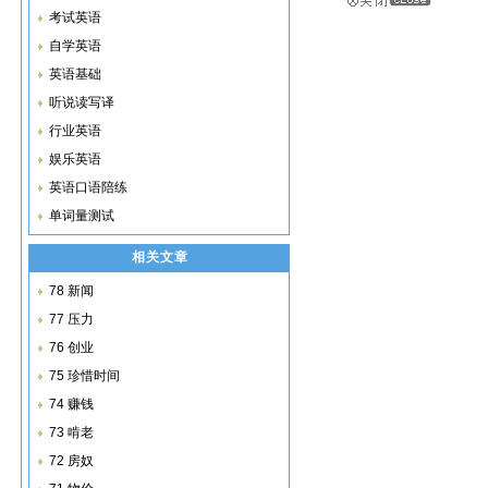
考试英语
自学英语
英语基础
听说读写译
行业英语
娱乐英语
英语口语陪练
单词量测试
相关文章
78 新闻
77 压力
动
76 创业
75 珍惜时间
74 赚钱
73 啃老
72 房奴