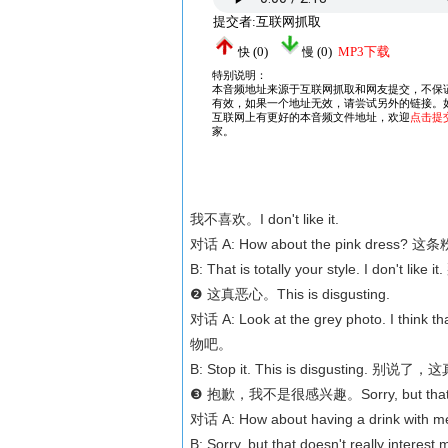
我不喜欢。I don't like it.
对话 A: How about the pink dres
B: That is totally your style. I do
❷ 这真恶心。This is disgusting.
对话 A: Look at the grey photo. I 
物吧。
B: Stop it. This is disgusting. 别说
❸ 抱歉，我不是很感兴趣。Sorry, but that does
对话 A: How about having a drink 
B: Sorry, but that doesn't really 