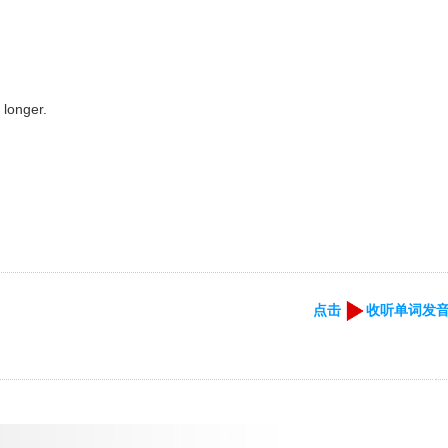
longer.
点击
收听单词发