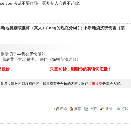
 will despise you.考试不要作弊，否则别人会瞧不起你。
.不断地挑剔或批评（某人）( nag的现在分词 )；不断地烦扰或伤害（某
as I can. 别唠叨了—我会尽快做的。
 lower back. 我后背下方老是疼。 来自《简明英汉词典》
超低价
只需30秒，测测你的英语词汇量！
供参考，部分栏目没有内容，如果您有更合适的内容，欢迎
点击提交
分享给大家。
评论
推荐
收藏
挑错
打印