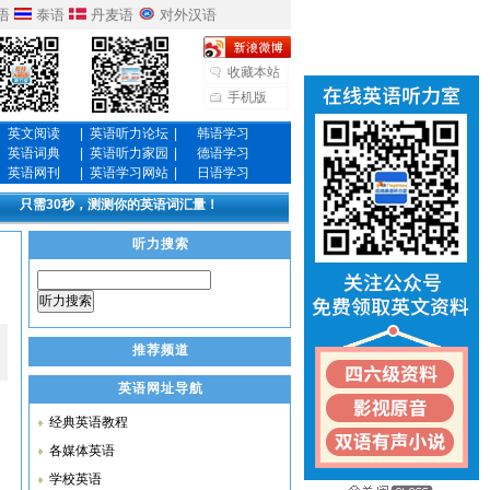
语
泰语
丹麦语
对外汉语
收藏本站
手机版
英文阅读
|
英语听力论坛
|
韩语学习
英语词典
|
英语听力家园
|
德语学习
英语网刊
|
英语学习网站
|
日语学习
只需30秒，测测你的英语词汇量！
听力搜索
听力搜索
推荐频道
英语网址导航
经典英语教程
各媒体英语
学校英语