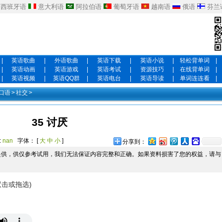
西班牙语
意大利语
阿拉伯语
葡萄牙语
越南语
俄语
芬兰
|
英语歌曲
|
外语歌曲
|
英语下载
|
英语小说
|
轻松背单词
|
|
英语动画
|
英语游戏
|
英语考试
|
资源技巧
|
在线背单词
|
|
英语视频
|
英语QQ群
|
英语电台
|
英语导读
|
单词连连看
|
口语
>
社交
>
35 讨厌
:
nan
字体： [
大
中
小
]
分享到：
提供，供仅参考试用，我们无法保证内容完整和正确。如果资料损害了您的权益，请与
双击或拖选)