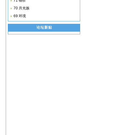
71 物价
70 月光族
69 环境
论坛新贴