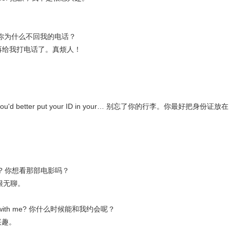
 call? 你为什么不回我的电话？
ing! 不要再给我打电话了。真烦人！
 And you'd better put your ID in your… 别忘了你的行李。你最好把身份证放在
 movie? 你想看那部电影吗？
听说它很无聊。
o out with me? 你什么时候能和我约会呢？
不感兴趣。