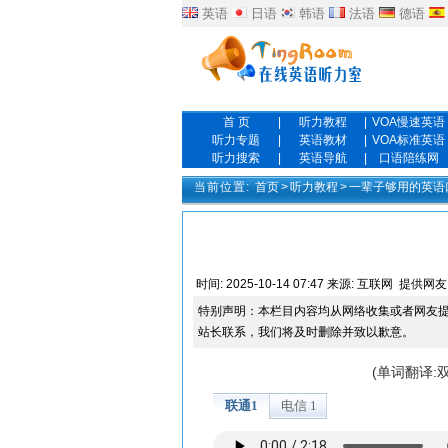
英语
日语
韩语
法语
德语
首 页
|
听力教程
|
VOA慢速英语
听力专题
|
英语教材
|
VOA标准英语
听力搜索
|
英语导航
|
口语陪练网
当前位置:
首页
>
听力教程
>
一辈子够用的英语
时间:
2025-10-14 07:47
来源:
互联网
提供网友
特别声明：本栏目内容均从网络收集或者网友
站长联系，我们将及时删除并致以歉意。
(单词翻译: