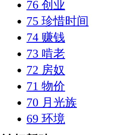
76 创业
75 珍惜时间
74 赚钱
73 啃老
72 房奴
71 物价
70 月光族
69 环境