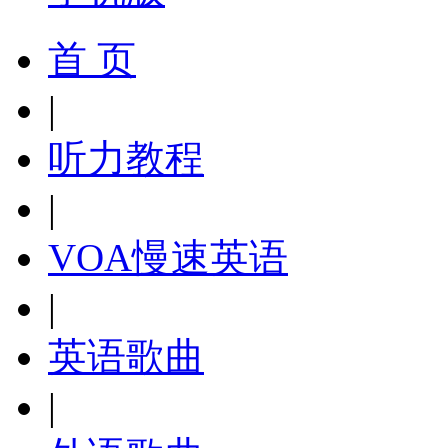
首 页
|
听力教程
|
VOA慢速英语
|
英语歌曲
|