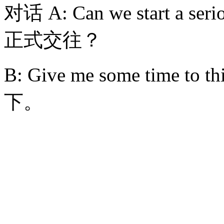
对话 A: Can we start a se
正式交往？
B: Give me some time t
下。