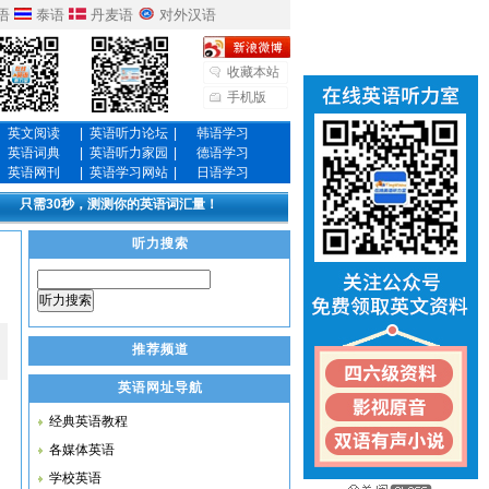
语
泰语
丹麦语
对外汉语
收藏本站
手机版
英文阅读
|
英语听力论坛
|
韩语学习
英语词典
|
英语听力家园
|
德语学习
英语网刊
|
英语学习网站
|
日语学习
只需30秒，测测你的英语词汇量！
听力搜索
听力搜索
推荐频道
英语网址导航
经典英语教程
各媒体英语
学校英语