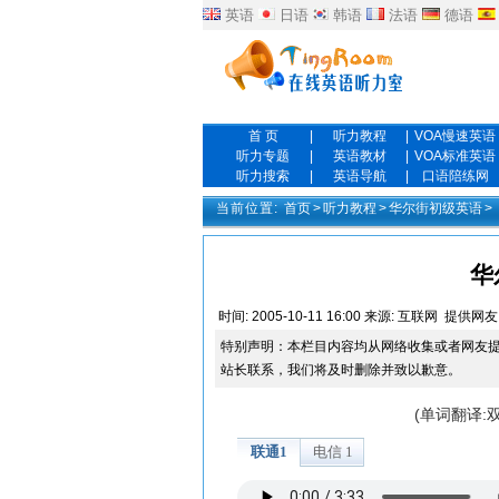
英语
日语
韩语
法语
德语
首 页
|
听力教程
|
VOA慢速英语
听力专题
|
英语教材
|
VOA标准英语
听力搜索
|
英语导航
|
口语陪练网
当前位置:
首页
>
听力教程
>
华尔街初级英语
>
华
时间:
2005-10-11 16:00
来源:
互联网
提供网友
特别声明：本栏目内容均从网络收集或者网友
站长联系，我们将及时删除并致以歉意。
(单词翻译: