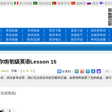
西班牙语
意大利语
阿拉伯语
葡萄牙语
越南语
俄语
芬兰
|
英语歌曲
|
外语歌曲
|
英语下载
|
英语小说
|
轻松背单词
|
|
英语动画
|
英语游戏
|
英语考试
|
资源技巧
|
在线背单词
|
|
英语视频
|
英语QQ群
|
英语电台
|
英语导读
|
单词连连看
|
尔街初级英语Lesson 15
:
denzi
字体： [
大
中
小
]
0
分享到：
提供，供仅参考试用，我们无法保证内容完整和正确。如果资料损害了您的权益，请与
双击或拖选)