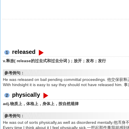
released
1
v.释放( release的过去式和过去分词 )；放开；发布；发行
参考例句：
He was released on bail pending committal proceedings. 他
With hindsight it is easy to say they should not have r
physically
2
adj.物质上，体格上，身体上，按自然规律
参考例句：
He was out of sorts physically,as well as disordered ment
Every time I think about it I feel physically sick.一想起那件事我