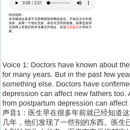
Voice 1: Doctors have known about the
for many years. But in the past few ye
something else. Doctors have confirme
depression can affect new fathers too. 
from postpartum depression can affect h
声音1：医生早在很多年前就已经知道
几年，他们发现了一些别的东西。医生