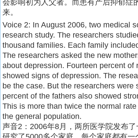
会影响初为人父者。而患有产后抑郁症
来。
Voice 2: In August 2006, two medical 
research study. The researchers studie
thousand families. Each family include
The researchers asked the new mothers
about depression. Fourteen percent of 
showed signs of depression. The resea
be the case. But the researchers were s
percent of the fathers also showed stro
This is more than twice the normal rate
the general population.
声音2：2006年8月，两所医学院发布
研究了5000多个家庭。每个家庭都有