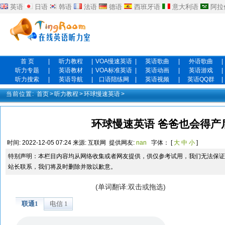
英语
日语
韩语
法语
德语
西班牙语
意大利语
阿拉
首 页
|
听力教程
|
VOA慢速英语
|
英语歌曲
|
外语歌曲
|
听力专题
|
英语教材
|
VOA标准英语
|
英语动画
|
英语游戏
|
听力搜索
|
英语导航
|
口语陪练网
|
英语视频
|
英语QQ群
|
当前位置:
首页
>
听力教程
>
环球慢速英语
>
环球慢速英语 爸爸也会得产后
时间:
2022-12-05 07:24
来源:
互联网
提供网友:
nan
字体： [
大
中
小
]
特别声明：本栏目内容均从网络收集或者网友提供，供仅参考试用，我们无法保证
站长联系，我们将及时删除并致以歉意。
(单词翻译:双击或拖选)