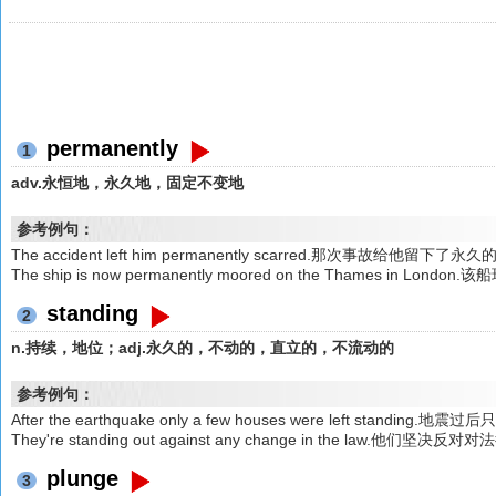
permanently
1
adv.永恒地，永久地，固定不变地
参考例句：
The accident left him permanently scarred.那次事故给他留下了
The ship is now permanently moored on the Thames in
standing
2
n.持续，地位；adj.永久的，不动的，直立的，不流动的
参考例句：
After the earthquake only a few houses were left standi
They're standing out against any change in the law.他们
plunge
3