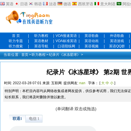
英语
日语
韩语
法语
德语
西班牙语
意大利语
阿拉
首 页
|
听力教程
|
VOA慢速英语
|
英语歌曲
|
外语歌曲
|
听力专题
|
英语教材
|
VOA标准英语
|
英语动画
|
英语游戏
|
听力搜索
|
英语导航
|
口语陪练网
|
英语视频
|
英语QQ群
|
当前位置:
首页
>
听力教程
>
纪录片《冰冻星球》
>
纪录片《冰冻星球》 第2期 世
时间:
2022-03-28 07:01
来源:
互联网
提供网友:
nan
字体： [
大
中
小
]
特别声明：本栏目内容均从网络收集或者网友提供，供仅参考试用，我们无法保证
站长联系，我们将及时删除并致以歉意。
(单词翻译:双击或拖选)