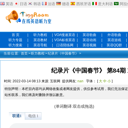
英语
日语
韩语
法语
德语
西班牙语
意大利语
阿拉
首 页
|
听力教程
|
VOA慢速英语
|
英语歌曲
|
外语歌曲
|
听力专题
|
英语教材
|
VOA标准英语
|
英语动画
|
英语游戏
|
听力搜索
|
英语导航
|
口语陪练网
|
英语视频
|
英语QQ群
|
当前位置:
首页
>
听力教程
>
纪录片《中国春节》
>
纪录片《中国春节》 第84期 
时间:
2022-03-14 08:13
来源:
互联网
提供网友:
nan
字体： [
大
中
小
]
特别声明：本栏目内容均从网络收集或者网友提供，供仅参考试用，我们无法保证
站长联系，我们将及时删除并致以歉意。
(单词翻译:双击或拖选)