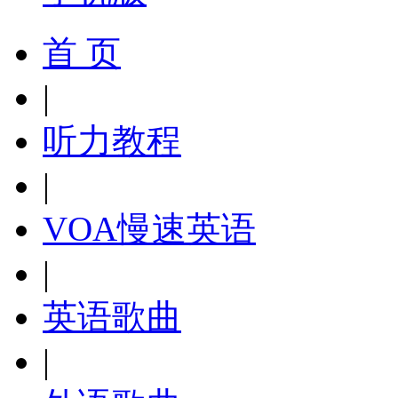
首 页
|
听力教程
|
VOA慢速英语
|
英语歌曲
|