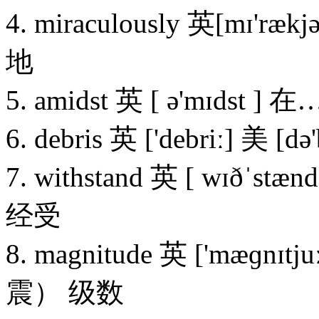
4. miraculously 英[mɪ'ræk
地
5. amidst 英 [ ə'mɪd
6. debris 英 ['debriː] 美
7. withstand 英 [ wɪðˈstæn
经受
8. magnitude 英 ['mæɡnɪt
震） 级数