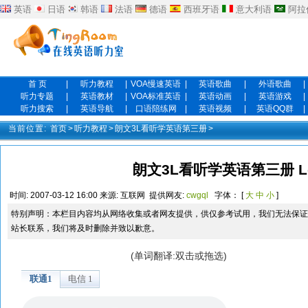
英语
日语
韩语
法语
德语
西班牙语
意大利语
阿拉
首 页
|
听力教程
|
VOA慢速英语
|
英语歌曲
|
外语歌曲
|
听力专题
|
英语教材
|
VOA标准英语
|
英语动画
|
英语游戏
|
听力搜索
|
英语导航
|
口语陪练网
|
英语视频
|
英语QQ群
|
当前位置:
首页
>
听力教程
>
朗文3L看听学英语第三册
>
朗文3L看听学英语第三册 Les
时间:
2007-03-12 16:00
来源:
互联网
提供网友:
cwgql
字体： [
大
中
小
]
特别声明：本栏目内容均从网络收集或者网友提供，供仅参考试用，我们无法保证
站长联系，我们将及时删除并致以歉意。
(单词翻译:双击或拖选)