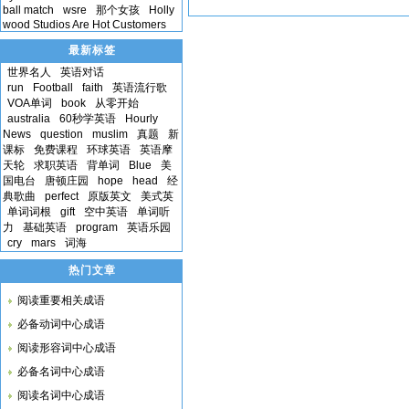
ball match
wsre
那个女孩
Holly
wood Studios Are Hot Customers
最新标签
世界名人
英语对话
run
Football
faith
英语流行歌
VOA单词
book
从零开始
australia
60秒学英语
Hourly
News
question
muslim
真题
新
课标
免费课程
环球英语
英语摩
天轮
求职英语
背单词
Blue
美
国电台
唐顿庄园
hope
head
经
典歌曲
perfect
原版英文
美式英
单词词根
gift
空中英语
单词听
力
基础英语
program
英语乐园
cry
mars
词海
热门文章
阅读重要相关成语
必备动词中心成语
阅读形容词中心成语
必备名词中心成语
阅读名词中心成语