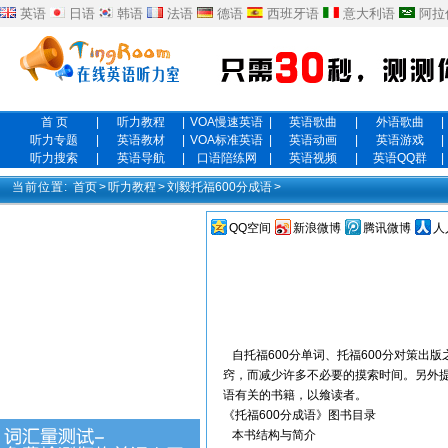
英语
日语
韩语
法语
德语
西班牙语
意大利语
阿拉
首 页
|
听力教程
|
VOA慢速英语
|
英语歌曲
|
外语歌曲
|
听力专题
|
英语教材
|
VOA标准英语
|
英语动画
|
英语游戏
|
听力搜索
|
英语导航
|
口语陪练网
|
英语视频
|
英语QQ群
|
当前位置:
首页
>
听力教程
>
刘毅托福600分成语
>
QQ空间
新浪微博
腾讯微博
人
自托福600分单词、托福600分对策出
窍，而减少许多不必要的摸索时间。另外
语有关的书籍，以飨读者。
《托福600分成语》图书目录
本书结构与简介