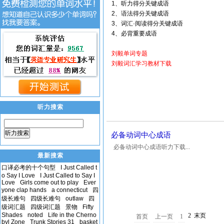
1、听力得分关键成语
2、语法得分关键成语
3、词汇·阅读得分关键成语
4、必背重要成语
刘毅单词专题
刘毅词汇学习教材下载
听力搜索
听力搜索
必备动词中心成语
必备动词中心成语听力下载...
最新搜索
口译必考的十个句型
I Just Called t
o Say I Love
I Just Called to Say I
Love
Girls come out to play
Ever
yone clap hands
a connecticut
四
级长难句
四级长难句
outlaw
四
级词汇题
四级词汇题
景物
Fifty
Shades
noted
Life in the Cherno
2
末页
首页
上一页
1
byl Zone
Trunk Stories 31
basket