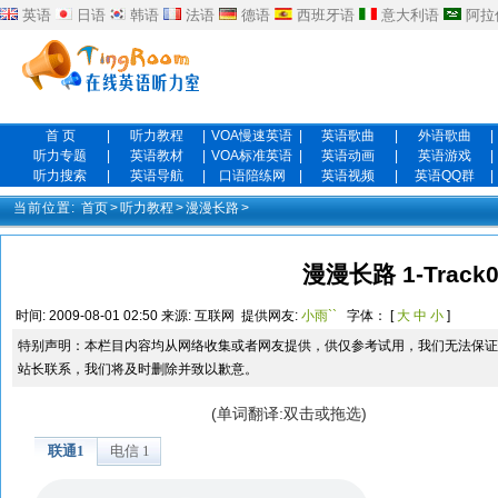
英语
日语
韩语
法语
德语
西班牙语
意大利语
阿拉
首 页
|
听力教程
|
VOA慢速英语
|
英语歌曲
|
外语歌曲
|
听力专题
|
英语教材
|
VOA标准英语
|
英语动画
|
英语游戏
|
听力搜索
|
英语导航
|
口语陪练网
|
英语视频
|
英语QQ群
|
当前位置:
首页
>
听力教程
>
漫漫长路
>
漫漫长路 1-Track0
时间:
2009-08-01 02:50
来源:
互联网
提供网友:
小雨``
字体： [
大
中
小
]
特别声明：本栏目内容均从网络收集或者网友提供，供仅参考试用，我们无法保证
站长联系，我们将及时删除并致以歉意。
(单词翻译:双击或拖选)