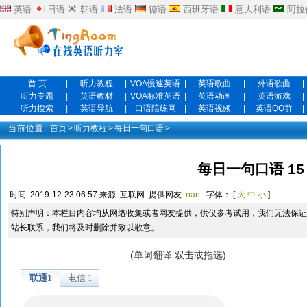
英语
日语
韩语
法语
德语
西班牙语
意大利语
阿拉
首 页
|
听力教程
|
VOA慢速英语
|
英语歌曲
|
外语歌曲
|
听力专题
|
英语教材
|
VOA标准英语
|
英语动画
|
英语游戏
|
听力搜索
|
英语导航
|
口语陪练网
|
英语视频
|
英语QQ群
|
当前位置:
首页
>
听力教程
>
每日一句口语
>
每日一句口语 15
时间:
2019-12-23 06:57
来源:
互联网
提供网友:
nan
字体： [
大
中
小
]
特别声明：本栏目内容均从网络收集或者网友提供，供仅参考试用，我们无法保证
站长联系，我们将及时删除并致以歉意。
(单词翻译:双击或拖选)