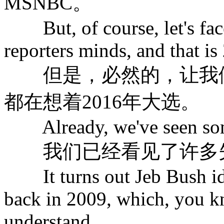
MSNBC。
But, of course, let's face 
reporters minds, and that is
但是，必然的，让我们
都在想着2016年大选。
Already, we've seen som
我们已经看见了许多
It turns out Jeb Bush ide
back in 2009, which, you k
understand.