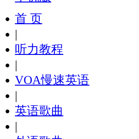
首 页
|
听力教程
|
VOA慢速英语
|
英语歌曲
|