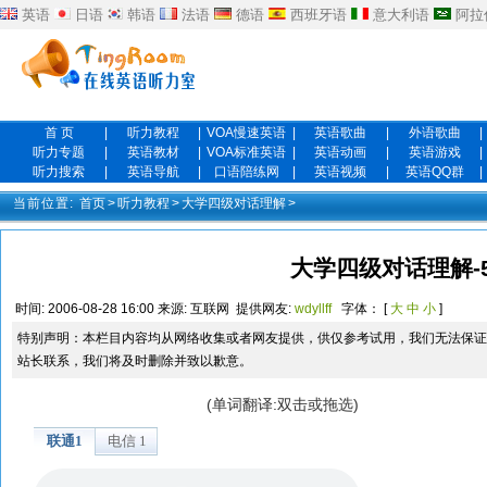
英语
日语
韩语
法语
德语
西班牙语
意大利语
阿拉
首 页
|
听力教程
|
VOA慢速英语
|
英语歌曲
|
外语歌曲
|
听力专题
|
英语教材
|
VOA标准英语
|
英语动画
|
英语游戏
|
听力搜索
|
英语导航
|
口语陪练网
|
英语视频
|
英语QQ群
|
当前位置:
首页
>
听力教程
>
大学四级对话理解
>
大学四级对话理解-5
时间:
2006-08-28 16:00
来源:
互联网
提供网友:
wdyllff
字体： [
大
中
小
]
特别声明：本栏目内容均从网络收集或者网友提供，供仅参考试用，我们无法保证
站长联系，我们将及时删除并致以歉意。
(单词翻译:双击或拖选)