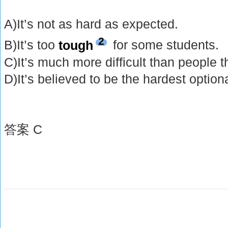
A)It’s not as hard as expected.
2
B)It’s too
tough
for some students.
C)It’s much more difficult than people t
D)It’s believed to be the hardest option
答案 C