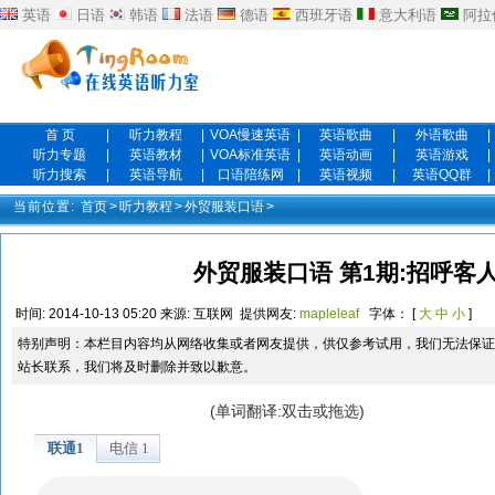
英语
日语
韩语
法语
德语
西班牙语
意大利语
阿拉
首 页
|
听力教程
|
VOA慢速英语
|
英语歌曲
|
外语歌曲
|
听力专题
|
英语教材
|
VOA标准英语
|
英语动画
|
英语游戏
|
听力搜索
|
英语导航
|
口语陪练网
|
英语视频
|
英语QQ群
|
当前位置:
首页
>
听力教程
>
外贸服装口语
>
外贸服装口语 第1期:招呼客
时间:
2014-10-13 05:20
来源:
互联网
提供网友:
mapleleaf
字体： [
大
中
小
]
特别声明：本栏目内容均从网络收集或者网友提供，供仅参考试用，我们无法保证
站长联系，我们将及时删除并致以歉意。
(单词翻译:双击或拖选)