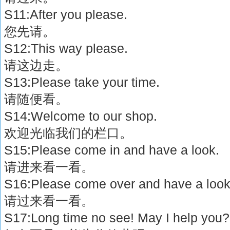
S11:After you please.
您先请。
S12:This way please.
请这边走。
S13:Please take your time.
请随便看。
S14:Welcome to our shop.
欢迎光临我们的栏口。
S15:Please come in and have a look.
请进来看一看。
S16:Please come over and have a look
请过来看一看。
S17:Long time no see! May I help you?