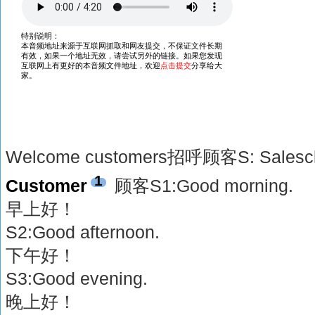
Welcome customers招呼顾客S: Sales
1
Customer
顾客S1:Good morning.
早上好！
S2:Good afternoon.
下午好！
S3:Good evening.
晚上好！