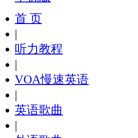
首 页
|
听力教程
|
VOA慢速英语
|
英语歌曲
|