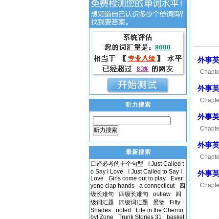
外事英语
Chapter
consona
外事英语
Chapter
听力搜索
[00:09.
外事英语
Chapter
听力搜索
and abo
外事英语
最新搜索
Chapter
口译必考的十个句型
I Just Called t
Chinese
o Say I Love
I Just Called to Say I
外事英语
Love
Girls come out to play
Ever
Chapter
yone clap hands
a connecticut
四
级长难句
四级长难句
outlaw
四
Yangtze
级词汇题
四级词汇题
景物
Fifty
Shades
noted
Life in the Cherno
byl Zone
Trunk Stories 31
basket