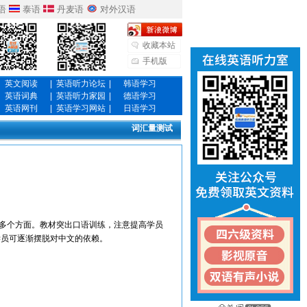
语
泰语
丹麦语
对外汉语
收藏本站
手机版
英文阅读
|
英语听力论坛
|
韩语学习
英语词典
|
英语听力家园
|
德语学习
英语网刊
|
英语学习网站
|
日语学习
词汇量测试
多个方面。教材突出口语训练，注意提高学员
学员可逐渐摆脱对中文的依赖。