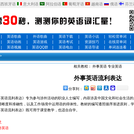
西班牙语
意大利语
阿拉伯语
葡萄牙语
越南语
俄语
芬兰
|
英语歌曲
|
外语歌曲
|
英语下载
|
英语小说
|
轻松背单词
|
|
英语动画
|
英语游戏
|
英语考试
|
资源技巧
|
在线背单词
|
|
英语视频
|
英语QQ群
|
英语电台
|
英语导读
|
单词连连看
|
>
相关教程：
外事英语
专业英语
外事英语流利表达
分享到：
英语流利表达》专为参与涉外活动的职业人士编写，内容涉及中国文化和社会生活的
清晰度和准确性，以及工作场境中运用语的得体性。教材的编写遵照循序渐进原则，
英语流利表达》既可用于课堂教学，也适合自学。
龙
待英语