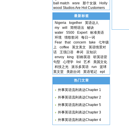
ball match
wsre
那个女孩
Holly
wood Studios Are Hot Customers
最新标签
Nigeria
together
英语达人
my
will
简明语法
秘诀
water
5500
Expert
标准美语
环境
情歌歌词
每日一词
Fear
that
concern
take
七年级
上
coffee
英文美文
英语情景对
话
王强口语
单词
豆知识
envoy
king
职称英语
听英语背
句型
心理学
list
艺术
美国文化
科技之光
派乐多英语
run
篮球
英文堂
美剧台词
英语笔记
ept
热门文章
外事英语流利表达Chapter 1
外事英语流利表达Chapter 2
外事英语流利表达Chapter 5
外事英语流利表达Chapter 3
外事英语流利表达Chapter 4