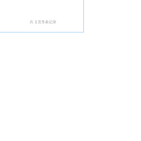
共
1
页
5
条记录