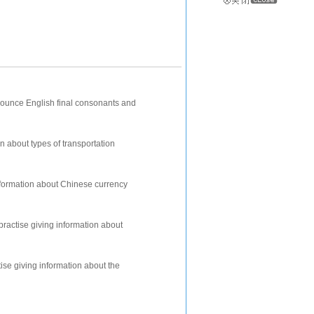
onounce English final consonants and
owels , [00:16.16]learn to recogniz
on about types of transportation
ti-word verb [00:17.42]learn two wa
information about Chinese currency
ing of advising modals,and the positon
l practise giving information about
t ordinal and cardinal numbers
tise giving information about the
rs,and predicting modal [00:17.89]le