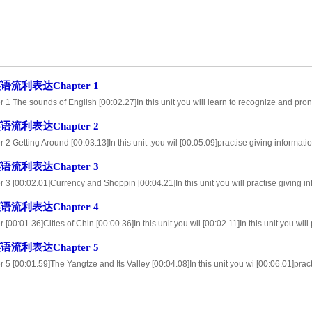
流利表达Chapter 1
 1 The sounds of English [00:02.27]In this unit you will learn to recognize and pr
nt clusters , [00:10.28]learn to recognize and pronounce full and educed English v
流利表达Chapter 2
 2 Getting Around [00:03.13]In this unit ,you wil [00:05.09]practise giving informati
59]review comparison of adjectives,the use of intensifiers and diminishers ,and mul
流利表达Chapter 3
 3 [00:02.01]Currency and Shoppin [00:04.21]In this unit you will practise giving 
ut shopping in Beijing . [00:12.64]Review the use of quantity adjectives,the mean
流利表达Chapter 4
 [00:01.36]Cities of Chin [00:00.36]In this unit you wil [00:02.11]In this unit you wil
 cities and climatic zones , [00:09.97]review time expression [00:12.90]learn abou
流利表达Chapter 5
 5 [00:01.59]The Yangtze and Its Valley [00:04.08]In this unit you wi [00:06.01]prac
 River and its valle [00:10.95]Review the use of prepositions of place,approximato