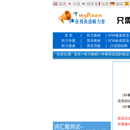
英语
日语
韩语
法语
德语
首 页
|
听力教程
|
VOA慢速英语
听力专题
|
英语教材
|
VOA标准英语
听力搜索
|
英语导航
|
口语陪练网
当前位置:
首页
>
听力教程
>
外事英语流利表达
《外事
语音的
《外事
英语沙
外事接