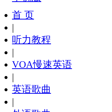
首 页
|
听力教程
|
VOA慢速英语
|
英语歌曲
|