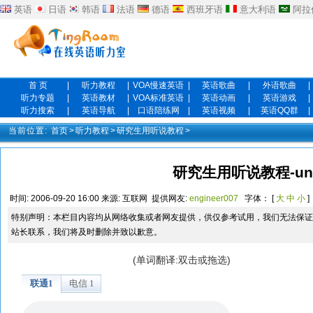
英语
日语
韩语
法语
德语
西班牙语
意大利语
阿拉
首 页
|
听力教程
|
VOA慢速英语
|
英语歌曲
|
外语歌曲
|
听力专题
|
英语教材
|
VOA标准英语
|
英语动画
|
英语游戏
|
听力搜索
|
英语导航
|
口语陪练网
|
英语视频
|
英语QQ群
|
当前位置:
首页
>
听力教程
>
研究生用听说教程
>
研究生用听说教程-uni
时间:
2006-09-20 16:00
来源:
互联网
提供网友:
engineer007
字体： [
大
中
小
]
特别声明：本栏目内容均从网络收集或者网友提供，供仅参考试用，我们无法保证
站长联系，我们将及时删除并致以歉意。
(单词翻译:双击或拖选)