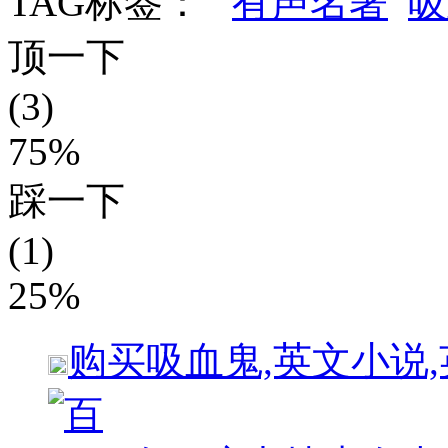
TAG标签：
有声名著
吸
顶一下
(3)
75%
踩一下
(1)
25%
购买
吸血鬼,英文小说