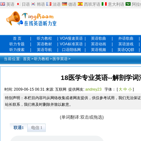
英语
日语
韩语
法语
德语
西班牙语
意大利语
阿拉
首 页
|
听力教程
|
VOA慢速英语
|
英语歌曲
|
外语歌曲
|
听力专题
|
英语教材
|
VOA标准英语
|
英语动画
|
英语游戏
|
听力搜索
|
英语导航
|
口语陪练网
|
英语视频
|
英语QQ群
|
当前位置:
首页
>
听力教程
>
医学英语
>
18医学专业英语--解剖学词
时间:
2009-06-15 06:31
来源:
互联网
提供网友:
andrey23
字体： [
大
中
小
]
特别声明：本栏目内容均从网络收集或者网友提供，供仅参考试用，我们无法保证
站长联系，我们将及时删除并致以歉意。
(单词翻译:双击或拖选)