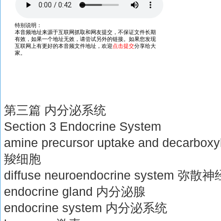
第三篇 内分泌系统
Section 3 Endocrine System
amine precursor uptake and decarb
羧细胞
diffuse neuroendocrine system
endocrine gland 内分泌腺
endocrine system 内分泌系统