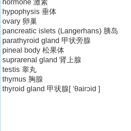
hormone 激素
hypophysis 垂体
ovary 卵巢
pancreatic islets (Langerhans) 胰岛
parathyroid gland 甲状旁腺
pineal body 松果体
suprarenal gland 肾上腺
testis 睾丸
thymus 胸腺
thyroid gland 甲状腺[ 'θairɔid ]