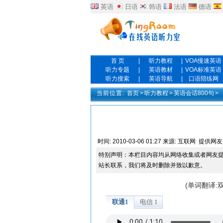
英语
日语
韩语
法语
德语
首 页
|
听力教程
|
VOA慢速英语
听力专题
|
英语教材
|
VOA标准英语
听力搜索
|
英语导航
|
口语陪练网
当前位置:
首页
>
听力教程
>
英语会话800句
>
时间:
2010-03-06 01:27
来源:
互联网
提供网友
特别声明：本栏目内容均从网络收集或者网友
站长联系，我们将及时删除并致以歉意。
(单词翻译: