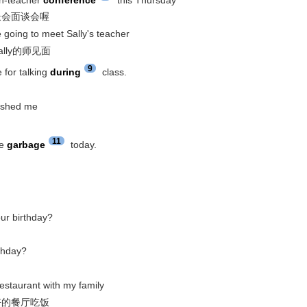
家长会面谈会喔
re going to meet Sally's teacher
ally的师见面
9
for talking
during
class.
。
nished me
11
he
garbage
today.
ur birthday?
thday?
estaurant with my family
很好的餐厅吃饭