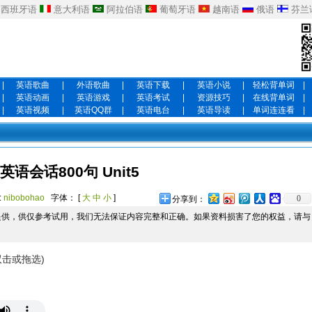
西班牙语
意大利语
阿拉伯语
葡萄牙语
越南语
俄语
芬兰
|
英语歌曲
|
外语歌曲
|
英语下载
|
英语小说
|
轻松背单词
|
|
英语动画
|
英语游戏
|
英语考试
|
资源技巧
|
在线背单词
|
|
英语视频
|
英语QQ群
|
英语电台
|
英语导读
|
单词连连看
|
英语会话800句 Unit5
:
nibobohao
字体： [
大
中
小
]
0
分享到：
提供，供仅参考试用，我们无法保证内容完整和正确。如果资料损害了您的权益，请与
双击或拖选)