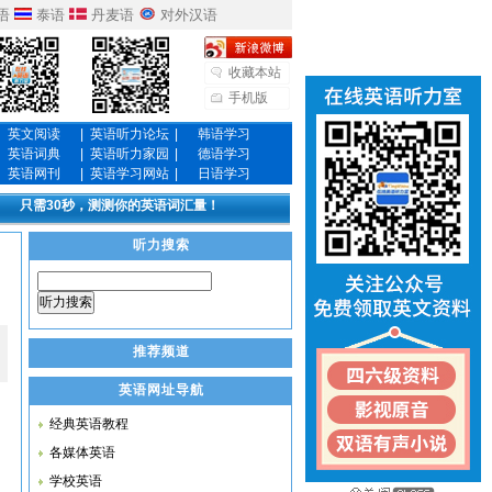
语
泰语
丹麦语
对外汉语
收藏本站
手机版
英文阅读
|
英语听力论坛
|
韩语学习
英语词典
|
英语听力家园
|
德语学习
英语网刊
|
英语学习网站
|
日语学习
只需30秒，测测你的英语词汇量！
听力搜索
听力搜索
推荐频道
英语网址导航
经典英语教程
各媒体英语
学校英语