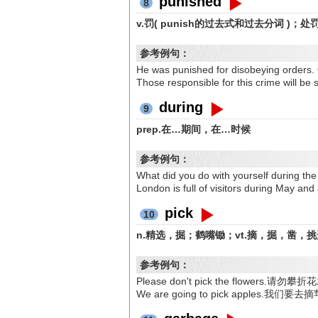
punished
8
v.罚( punish的过去式和过去分词 )
参考例句：
He was punished for disobeying
Those responsible for this crime
during
9
prep.在…期间，在…时候
参考例句：
What did you do with yourself dur
London is full of visitors durin
pick
10
n.精选，掘；鹤嘴锄；vt.摘，掘，凿，
参考例句：
Please don't pick the flowers.请勿攀
We are going to pick apples.我们要