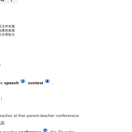
3
4
the
speech
contest
．
!
eacher at ther parent-teacher conferenece
见面
7
en-teacher
conference
this Thursday