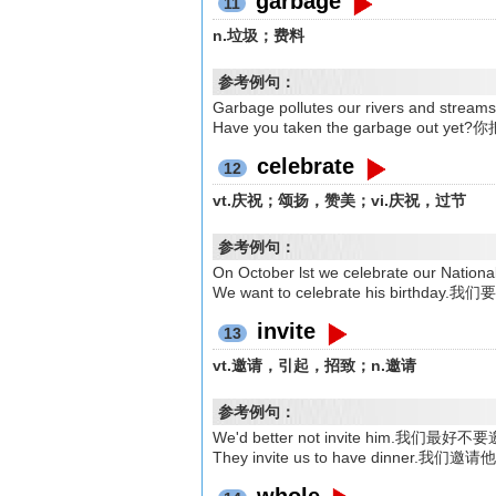
garbage
11
n.垃圾；费料
参考例句：
Garbage pollutes our rivers and
Have you taken the garbage out 
celebrate
12
vt.庆祝；颂扬，赞美；vi.庆祝，过节
参考例句：
On October lst we celebrate our 
We want to celebrate his birthd
invite
13
vt.邀请，引起，招致；n.邀请
参考例句：
We'd better not invite him.我们最好
They invite us to have dinner.
whole