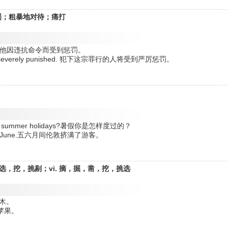
；处罚；粗暴地对待；痛打
 orders. 他因违抗命令而受到惩罚。
 will be severely punished. 犯下这宗罪行的人将受到严厉惩罚。
ing the summer holidays?暑假你是怎样度过的？
g May and June.五六月间伦敦挤满了游客。
挑选，挖，挑剔；vi. 摘，掘，凿，挖，挑选
折花木。
去摘苹果。