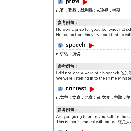
prize
2
n.奖，奖品，战利品；v.珍视，捕获
参考例句：
He won a prize for good behavio
He hopes from his very heart that h
speech
3
n.讲话，演说
参考例句：
I did not lose a word of his sp
We were listening in to the Pri
contest
4
n.竞争；竞赛，比赛；vt.竞赛，争取，争
参考例句：
Are you going to enter yourself f
This is man's contest with natu