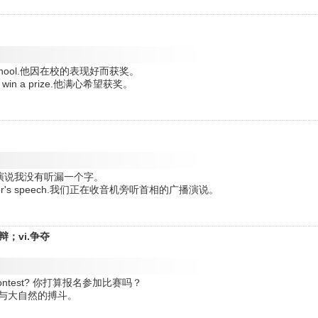
ur at school.他因在校的表现好而获奖。
e will win a prize.他满心希望获奖。
eech.他的演说我没有听漏一个字。
me Minister's speech.我们正在收音机旁听首相的广播演说。
辩；vi.争夺
or the contest? 你打算报名参加比赛吗？
re.这是人与大自然的搏斗。