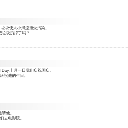
 streams.垃圾使大小河流遭受污染。
yet?你把垃圾扔掉了吗？
National Day.十月一日我们庆祝国庆。
ay.我们要庆祝他的生日。
不要邀请他。
我们邀请他们去电影院。