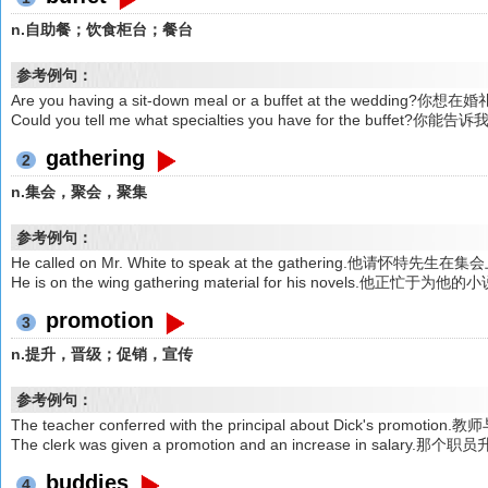
n.自助餐；饮食柜台；餐台
参考例句：
Are you having a sit-down meal or a buffet at the wedd
Could you tell me what specialties you have for the b
gathering
2
n.集会，聚会，聚集
参考例句：
He called on Mr. White to speak at the gathering.他请怀特先生
He is on the wing gathering material for his novels.他正忙
promotion
3
n.提升，晋级；促销，宣传
参考例句：
The teacher conferred with the principal about Dick's p
The clerk was given a promotion and an increase in salar
buddies
4