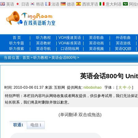
英语
日语
韩语
法语
德语
西班牙语
意大利语
阿拉
首 页
|
听力教程
|
VOA慢速英语
|
英语歌曲
|
外语歌曲
|
听力专题
|
英语教材
|
VOA标准英语
|
英语动画
|
英语游戏
|
听力搜索
|
英语导航
|
口语陪练网
|
英语视频
|
英语QQ群
|
当前位置:
首页
>
听力教程
>
英语会话800句
>
英语会话800句 Unit
时间:
2010-03-06 01:37
来源:
互联网
提供网友:
nibobohao
字体： [
大
中
小
]
特别声明：本栏目内容均从网络收集或者网友提供，供仅参考试用，我们无法保证
站长联系，我们将及时删除并致以歉意。
(单词翻译:双击或拖选)