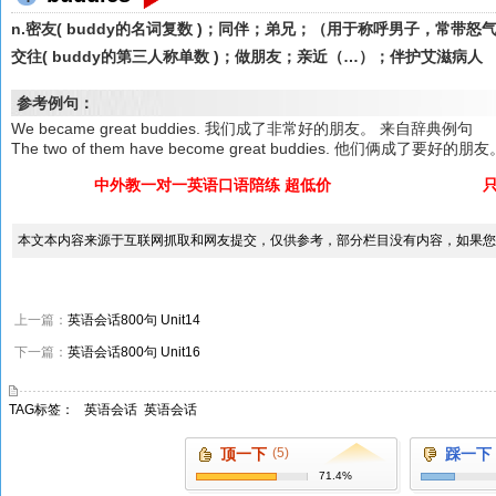
n.密友( buddy的名词复数 )；同伴；弟兄；（用于称呼男子，常带
交往( buddy的第三人称单数 )；做朋友；亲近（…）；伴护艾滋病人
参考例句：
We became great buddies. 我们成了非常好的朋友。 来自辞典例句
The two of them have become great buddies. 他们俩成了要
中外教一对一英语口语陪练 超低价
本文本内容来源于互联网抓取和网友提交，仅供参考，部分栏目没有内容，如果您
上一篇：
英语会话800句 Unit14
下一篇：
英语会话800句 Unit16
TAG标签：
英语会话
英语会话
顶一下
(5)
踩一下
71.4%