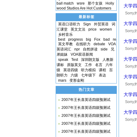
获得10
ball match
wsre
那个女孩
Holly
大学四
wood Studios Are Hot Customers
Sorry
最新标签
获得10
大学四
英语口语听力
Sign
外贸英语
词
汇课堂
英文文法
price
women
Sorry
乡村音乐
获得10
best
progress
big
Fox
bad
read
大学四
英文早教
在线听力
debate
VOA
Sorry
英语词汇
npr
自然拼读
side
兄
弟姐妹
VOA双语新闻
获得10
大学四
speak
Test
深圳朗文版
人教新
课标
原版英文
工作
名言
六年
Sorry
级
英语四级
听力模拟
课程
百
获得10
朗听力
六级
七年级下
表达
大学四
mars
变形金刚
Sorry
热门文章
获得10
大学四
2007年王长喜英语四级预测试
Sorry
2007年王长喜英语四级预测试
获得10
大学四
2007年王长喜英语四级预测试
Sorry
2007年王长喜英语四级预测试
获得10
2007年王长喜英语四级预测试