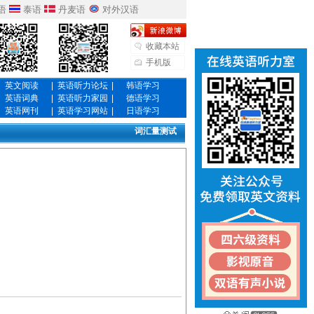
语
泰语
丹麦语
对外汉语
收藏本站
手机版
英文阅读
|
英语听力论坛
|
韩语学习
英语词典
|
英语听力家园
|
德语学习
英语网刊
|
英语学习网站
|
日语学习
词汇量测试