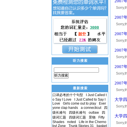
200
Sorry
获得10
200
Sorry
获得10
200
Sorry
获得10
200
Sorry
听力搜索
获得10
200
Sorry
听力搜索
获得10
200
最新搜索
Sorry
口译必考的十个句型
I Just Called t
获得10
大学四
o Say I Love
I Just Called to Say I
Love
Girls come out to play
Ever
Sorry
yone clap hands
a connecticut
四
获得10
级长难句
四级长难句
outlaw
四
大学四
级词汇题
四级词汇题
景物
Fifty
Shades
noted
Life in the Cherno
Sorry
byl Zone
Trunk Stories 31
basket