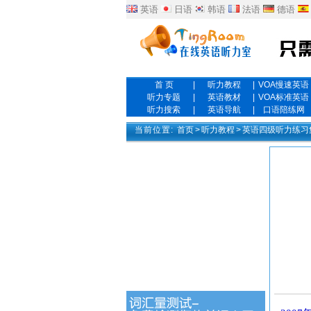
英语
日语
韩语
法语
德语
首 页
|
听力教程
|
VOA慢速英语
听力专题
|
英语教材
|
VOA标准英语
听力搜索
|
英语导航
|
口语陪练网
当前位置:
首页
>
听力教程
>
英语四级听力练习