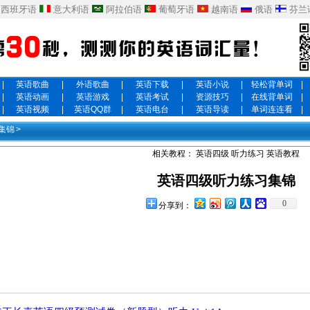
西班牙语
意大利语
阿拉伯语
葡萄牙语
越南语
俄语
芬兰
|
英语歌曲
|
外语歌曲
|
英语下载
|
英语小说
|
轻松背单词
|
|
英语动画
|
英语游戏
|
英语考试
|
资源技巧
|
在线背单词
|
|
英语视频
|
英语QQ群
|
英语电台
|
英语导读
|
单词连连看
|
集锦
>
相关教程：
英语四级
听力练习
英语教程
英语四级听力练习集锦
0
分享到：