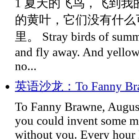
1 夏天的飞鸟，飞到我
的黄叶，它们没有什么
里。 Stray birds of summ
and fly away. And yellow
no...
英语沙龙：To Fanny Braw
To Fanny Brawne, August
you could invent some m
without you. Every hour 