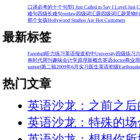
口译必考的十个句型
I Just Called to Say I Love
I Just 
难句
四级长难句
outlaw
四级词汇题
四级词汇题
景物
F
那个女孩
Hollywood Studios Are Hot Customers
最新标签
Farm
ball
听力练习
英语报道
初中
University
四级练习
单
时代周刊
趣味
会计学原理
新概念英语
doctor
商业周
samuel
第二辑
2009年6月
实习医生
英语初级
Earthquak
热门文章
英语沙龙：之前之后
英语沙龙：特殊的场
英语沙龙：想想你所