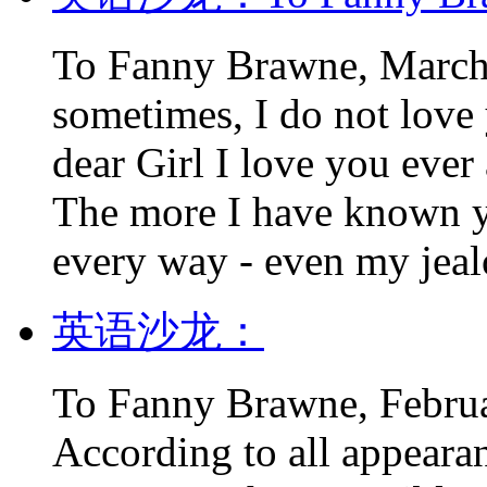
To Fanny Brawne, March 
sometimes, I do not lov
dear Girl I love you ever
The more I have known yo
every way - even my jealo
英语沙龙：
To Fanny Brawne, Februa
According to all appeara