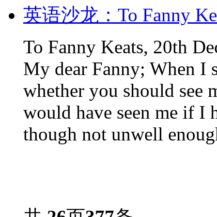
英语沙龙：To Fanny Keats
To Fanny Keats, 20th D
My dear Fanny; When I s
whether you should see 
would have seen me if I h
though not unwell enough
共
26
页
377
条