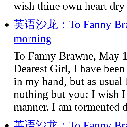
wish thine own heart dry 
英语沙龙：To Fanny Braw
morning
To Fanny Brawne, May 
Dearest Girl, I have bee
in my hand, but as usual
nothing but you: I wish I
manner. I am tormented d
英语沙龙：To Fanny Braw