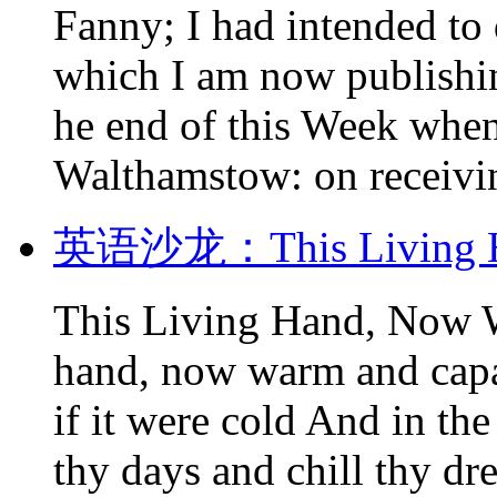
Fanny; I had intended to 
which I am now publishin
he end of this Week when
Walthamstow: on receiving
英语沙龙：This Living Ha
This Living Hand, Now W
hand, now warm and capa
if it were cold And in the
thy days and chill thy d