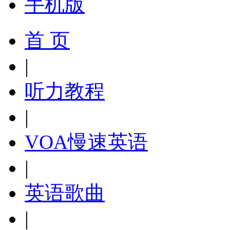
手机版
首 页
|
听力教程
|
VOA慢速英语
|
英语歌曲
|