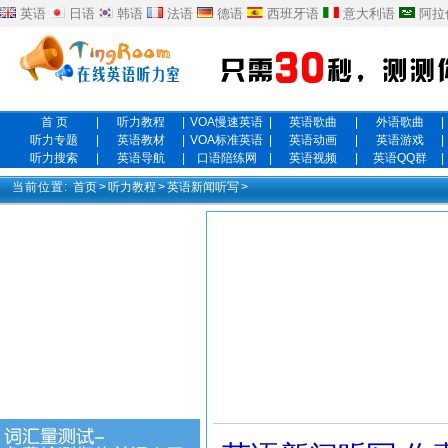
英语
日语
韩语
法语
德语
西班牙语
意大利语
阿拉
首 页
|
听力教程
|
VOA慢速英语
|
英语歌曲
|
外语歌曲
|
听力专题
|
英语教材
|
VOA标准英语
|
英语动画
|
英语游戏
|
听力搜索
|
英语导航
|
口语陪练网
|
英语视频
|
英语QQ群
|
当前位置:
首页
>
听力教程
>
英语新闻听写
>