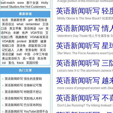
A large portion of the American northeas
ball match
wsre
那个女孩
Holly
opinions have been deliver
wood Studios Are Hot Customers
英语新闻听写 轻
最新标签
Mildly Obese Is The New Black? 轻度肥胖是
短语
美丽新世界
girl
教育报道
might actually protect your b
英语语法
what
remember
王强
英语新闻听写 情
口语
英文早教
英语阅读
run
英
语PK台
剑桥
有声
VOA节目
艾
Valentine's Day Treats 情人节专属零食 Swee
伦脱口秀
视频教程
VOA标准英语
束了圣诞假期,马上又迎来了情人节。 That means we 
VOA新闻
protest
新视野
健康
英语新闻听写 星
初级口语
英语角
原版英语口语
记忆超人
人教
变形金刚
笑话
Star Wars: The Force Awakens wasn't just 
英语启蒙
ball
中国
小学三年级
alone in 2015. 《星球大战：原
奥运英语听力
高一英语
美乐蒂
英语新闻听写 三
csi
复仇
trace
英国问答
热门文章
Leica's new X-U The aluminum camera
载1650万像素APS-C画幅，镜头为徕卡Summilux 23mm
英语新闻听写 越
英语新闻听写 强生的贪婪助
英语新闻听写 生物标记可预
more cases of pregnant women with
英语新闻听写 特朗普不想让
毒。 the Centers for Disease Control and
英语新闻听写 不
英语新闻听写 宽恕他人有利
英语新闻听写 巴尔宣布阿拉
Don't Like Running? Try Hiking Ins
fresh air, and the sounds and
英语新闻听写 YouTube清理不合