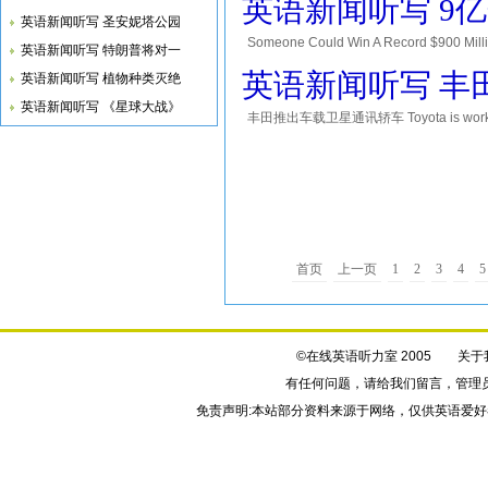
英语新闻听写 9
英语新闻听写 圣安妮塔公园
Someone Could Win A Record $900 
英语新闻听写 特朗普将对一
reached $900 milllion. 美国强力球
英语新闻听写 丰
英语新闻听写 植物种类灭绝
英语新闻听写 《星球大战》
丰田推出车载卫星通讯轿车 Toyota is working to get
might be the answer. 丰田
首页
上一页
1
2
3
4
5
©在线英语听力室 2005
关于
有任何问题，请给我们
留言
，管理
免责声明:本站部分资料来源于网络，仅供英语爱好