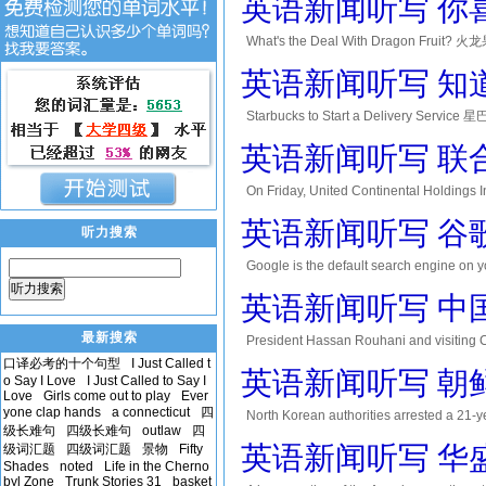
英语新闻听写 你
What's the Deal With Dragon Fruit? 火龙
one night! 火龙果珍贵的原因是只能存活一夜！ First
英语新闻听写 知
Starbucks to Start a Delivery Servi
coming. 不久前，星巴克宣布了一项重大决策：即
英语新闻听写 联
On Friday, United Continental Holdings In
United's 12,000 pilots. 
英语新闻听写 谷
听力搜索
Google is the default search engin
billion deal between Google and A
听力搜索
英语新闻听写 中
最新搜索
President Hassan Rouhani and visi
国家主席习近平表示， Iran and China agreed to 
口译必考的十个句型
I Just Called t
英语新闻听写 朝
o Say I Love
I Just Called to Say I
Love
Girls come out to play
Ever
yone clap hands
a connecticut
四
North Korean authorities arrested a 21-
级长难句
四级长难句
outlaw
四
a supposed H-bomb. 在平壤
英语新闻听写 华
级词汇题
四级词汇题
景物
Fifty
Shades
noted
Life in the Cherno
byl Zone
Trunk Stories 31
basket