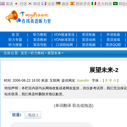
英语
日语
韩语
法语
德语
西班牙语
意大利语
阿拉
首 页
|
听力教程
|
VOA慢速英语
|
英语歌曲
|
外语歌曲
|
听力专题
|
英语教材
|
VOA标准英语
|
英语动画
|
英语游戏
|
听力搜索
|
英语导航
|
口语陪练网
|
英语视频
|
英语QQ群
|
当前位置:
首页
>
听力教程
>
展望未来
>
展望未来-2
时间:
2006-08-22 16:00
来源:
互联网
提供网友:
ziyexilin
字体： [
大
中
小
]
特别声明：本栏目内容均从网络收集或者网友提供，供仅参考试用，我们无法保证
站长联系，我们将及时删除并致以歉意。
(单词翻译:双击或拖选)