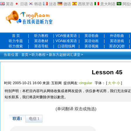
英语
日语
韩语
法语
德语
西班牙语
意大利语
阿拉
首 页
|
听力教程
|
VOA慢速英语
|
英语歌曲
|
外语歌曲
|
听力专题
|
英语教材
|
VOA标准英语
|
英语动画
|
英语游戏
|
听力搜索
|
英语导航
|
口语陪练网
|
英语视频
|
英语QQ群
|
当前位置:
首页
>
听力教程
>
新东方赵丽词汇课堂
>
Lesson 45
时间:
2005-10-21 16:00
来源:
互联网
提供网友:
cingular
字体： [
大
中
小
]
特别声明：本栏目内容均从网络收集或者网友提供，供仅参考试用，我们无法保证
站长联系，我们将及时删除并致以歉意。
(单词翻译:双击或拖选)