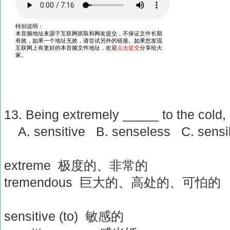
13. Being extremely _____ to the cold, I
A. sensitive B. senseless C. sensib
extreme 极度的、非常的
tremendous 巨大的、高处的、可怕的
sensitive (to) 敏感的