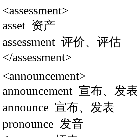
<assessment>
asset 资产
assessment 评价、评估
</assessment>
<announcement>
announcement 宣布、发
announce 宣布、发表
pronounce 发音