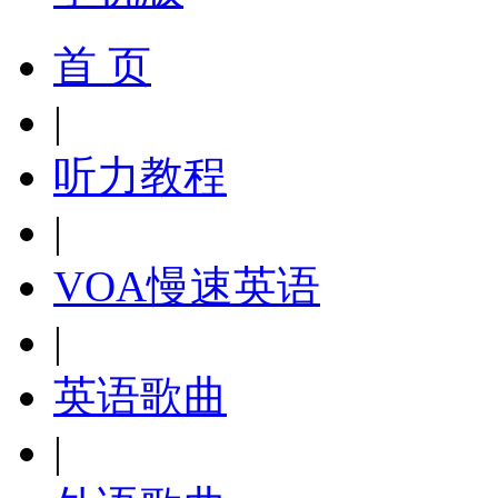
首 页
|
听力教程
|
VOA慢速英语
|
英语歌曲
|