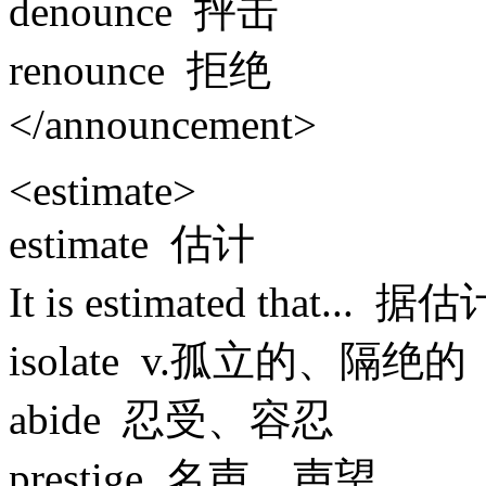
denounce 抨击
renounce 拒绝
</announcement>
<estimate>
estimate 估计
It is estimated that... 
isolate v.孤立的、隔绝的
abide 忍受、容忍
prestige 名声、声望