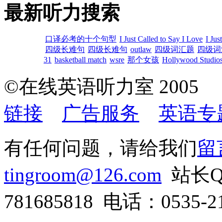
最新听力搜索
口译必考的十个句型
I Just Called to Say I Love
I Jus
四级长难句
四级长难句
outlaw
四级词汇题
四级词
31
basketball match
wsre
那个女孩
Hollywood Studios
©在线英语听力室 200
链接
广告服务
英语专
有任何问题，请给我们
留
tingroom@126.com
站长QQ
781685818 电话：0535-21