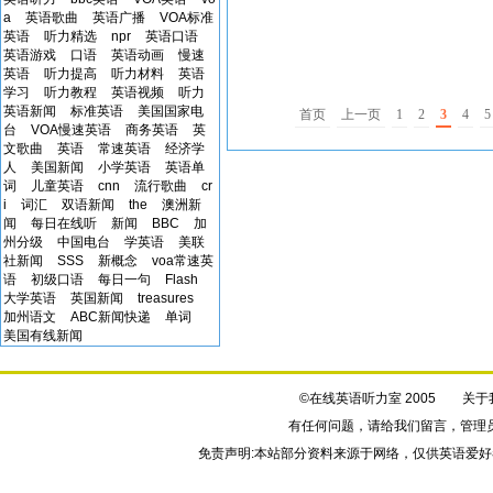
their sch...
a
英语歌曲
英语广播
VOA标准
英语
听力精选
npr
英语口语
英语游戏
口语
英语动画
慢速
英语
听力提高
听力材料
英语
学习
听力教程
英语视频
听力
英语新闻
标准英语
美国国家电
首页
上一页
1
2
3
4
5
台
VOA慢速英语
商务英语
英
文歌曲
英语
常速英语
经济学
人
美国新闻
小学英语
英语单
词
儿童英语
cnn
流行歌曲
cr
i
词汇
双语新闻
the
澳洲新
闻
每日在线听
新闻
BBC
加
州分级
中国电台
学英语
美联
社新闻
SSS
新概念
voa常速英
语
初级口语
每日一句
Flash
大学英语
英国新闻
treasures
加州语文
ABC新闻快递
单词
美国有线新闻
©在线英语听力室 2005
关于
有任何问题，请给我们
留言
，管理
免责声明:本站部分资料来源于网络，仅供英语爱好