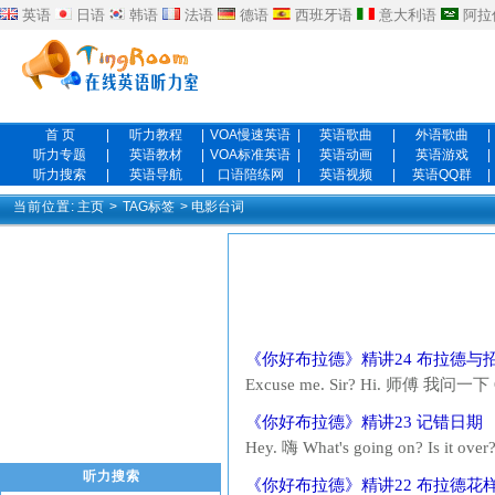
英语
日语
韩语
法语
德语
西班牙语
意大利语
阿拉
首 页
|
听力教程
|
VOA慢速英语
|
英语歌曲
|
外语歌曲
|
听力专题
|
英语教材
|
VOA标准英语
|
英语动画
|
英语游戏
|
听力搜索
|
英语导航
|
口语陪练网
|
英语视频
|
英语QQ群
|
当前位置:
主页
>
TAG标签
> 电影台词
《你好布拉德》精讲24 布拉德与
Excuse me. Sir? Hi. 师傅 我问一下 
一下 but our schedule's been s
《你好布拉德》精讲23 记错日期
sense of my son....
Hey. 嗨 What's going on? Is it
What? 啥 I got the... I got the
听力搜索
《你好布拉德》精讲22 布拉德花
you mea...