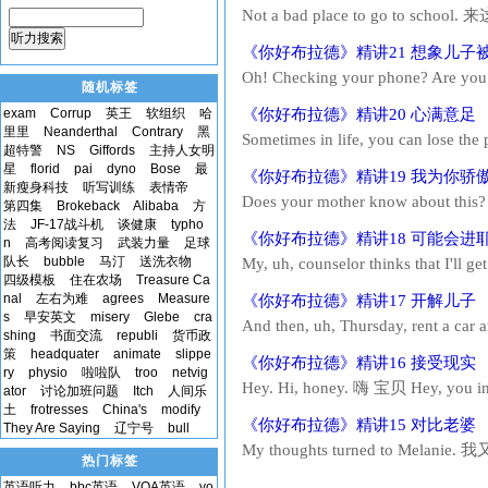
Not a bad place to go to sch
go. Let's go. 走吧 You have a so
听力搜索
《你好布拉德》精讲21 想象儿子
在里面面...
Oh! Checking your phone? Are
随机标签
Tickle Man? No. 还记得挠痒痒人吗 不要
exam
Corrup
英王
软组织
哈
《你好布拉德》精讲20 心满意足
一边去 Plea...
里里
Neanderthal
Contrary
黑
Sometimes in life, you can lo
超特警
NS
Giffords
主持人女明
buddy? 小伙子 想弹琴吗 I suddenly re
星
florid
pai
dyno
Bose
最
《你好布拉德》精讲19 我为你骄
前17年我所做的...
新瘦身科技
听写训练
表情帝
Does your mother know about th
第四集
Brokeback
Alibaba
方
believe... I didn't know about
法
JF-17战斗机
谈健康
typho
《你好布拉德》精讲18 可能会进
n
高考阅读复习
武装力量
足球
coming here. 什么 你不是知...
队长
bubble
马汀
送洗衣物
My, uh, counselor thinks that
四级模板
住在农场
Treasure Ca
yeah. 她这么说吗 是啊 He does. Why 
nal
左右为难
agrees
Measure
《你好布拉德》精讲17 开解儿子
and scores and...
s
早安英文
misery
Glebe
cra
And then, uh, Thursday, rent a
shing
书面交流
republi
货币政
威廉姆斯 You know, these are comp
策
headquater
animate
slippe
《你好布拉德》精讲16 接受现实
put too m...
ry
physio
啦啦队
troo
netvig
Hey. Hi, honey. 嗨 宝贝 Hey, y
ator
讨论加班问题
Itch
人间乐
we're on our way to the hotel
土
frotresses
China's
modify
《你好布拉德》精讲15 对比老婆
They Are Saying
辽宁号
bull
挺好的 Yeah. He's...
My thoughts turned to Melanie.
热门标签
got kids... little elementary s
英语听力
bbc英语
VOA英语
vo