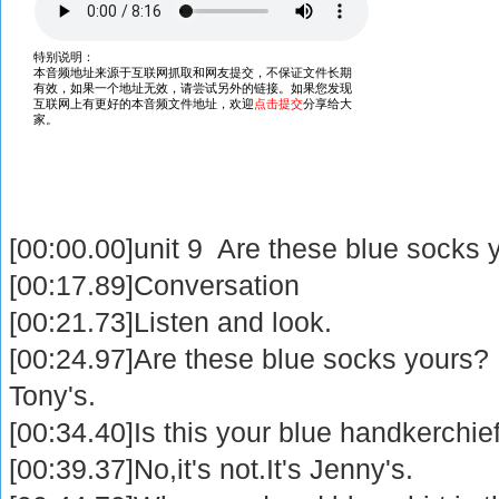
[00:00.00]unit 9 Are these blue socks 
[00:17.89]Conversation
[00:21.73]Listen and look.
[00:24.97]Are these blue socks yours? 
Tony's.
[00:34.40]Is this your blue handkerchie
[00:39.37]No,it's not.It's Jenny's.