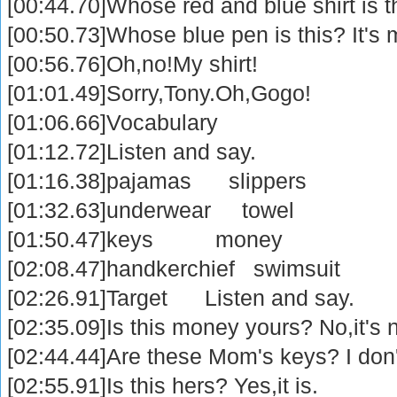
[00:44.70]Whose red and blue shirt is t
[00:50.73]Whose blue pen is this? It's
[00:56.76]Oh,no!My shirt!
[01:01.49]Sorry,Tony.Oh,Gogo!
[01:06.66]Vocabulary
[01:12.72]Listen and say.
[01:16.38]pajamas slippers
[01:32.63]underwear towel
[01:50.47]keys money
[02:08.47]handkerchief swimsuit
[02:26.91]Target Listen and say.
[02:35.09]Is this money yours? No,it's n
[02:44.44]Are these Mom's keys? I don
[02:55.91]Is this hers? Yes,it is.