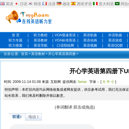
英语
日语
韩语
法语
德语
西班牙语
意大利语
阿拉
首 页
|
听力教程
|
VOA慢速英语
|
英语歌曲
|
外语歌曲
|
听力专题
|
英语教材
|
VOA标准英语
|
英语动画
|
英语游戏
|
听力搜索
|
英语导航
|
口语陪练网
|
英语视频
|
英语QQ群
|
当前位置:
首页
>
英语教材
>
开心学英语第四册
>
开心学英语第四册下UN
时间:
2009-11-14 01:08
来源:
互联网
提供网友:
fanse
字体： [
大
中
小
]
特别声明：本栏目内容均从网络收集或者网友提供，供仅参考试用，我们无法保证
站长联系，我们将及时删除并致以歉意。
(单词翻译:双击或拖选)