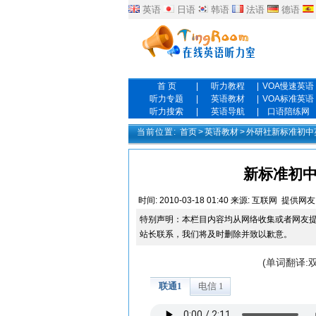
英语
日语
韩语
法语
德语
首 页
|
听力教程
|
VOA慢速英语
听力专题
|
英语教材
|
VOA标准英语
听力搜索
|
英语导航
|
口语陪练网
当前位置:
首页
>
英语教材
>
外研社新标准初中
新标准初中英语
时间:
2010-03-18 01:40
来源:
互联网
提供网友
特别声明：本栏目内容均从网络收集或者网友
站长联系，我们将及时删除并致以歉意。
(单词翻译: