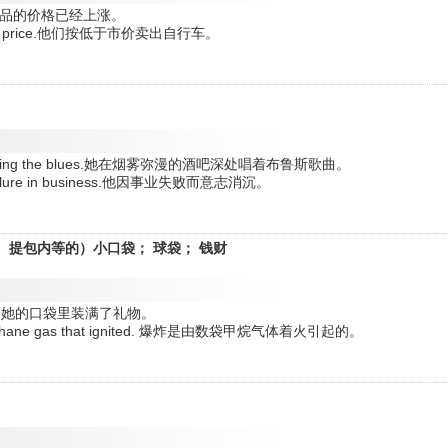
ce.这些商品的价格已经上涨。
he market price.他们按低于市价卖出自行车。
 bar singing the blues.她在烟雾弥漫的酒吧深处唱着布鲁斯歌曲。
his failure in business.他因事业失败而意志消沉。
门上、提包内等的）小口袋； 球袋； 钱财
resents. 她的口袋里装满了礼物。
 of methane gas that ignited. 爆炸是由数袋甲烷气体着火引起的。