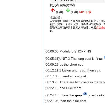
[00:00.00]Module 8 SHOPPING
[00:05.11]UNIT 2 The long coat isn't
as
[00:09.28]as the short coat
[00:12.11]1 Listen and read.Then say.
[00:17.33]I need a new coat.
[00:19.75]There are two coats in the wi
[00:22.13]and I like them.
2
[00:24.15]I think the
grey
coat looks
[00:27.08]than the blue coat.