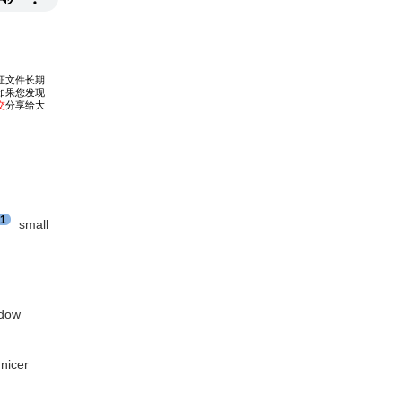
1
small
ndow
 nicer