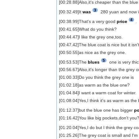
[00:28.88]Also,it's cheaper than the blue
3
[00:32.49]It
was
280 yuan and now i
4
[00:38.99]That's a very good
price
.
[00:41.65]What do you think?
[00:44.47]I like the grey one,too.
[00:47.42]The blue coat is nice but it isn'
[00:50.55]as nice as the grey one.
5
[00:53.53]The
blues
one is very thic
[00:56.67]Also,it's longer than the grey o
[01:00.33]Do you think the grey one is
[01:02.18]as warm as the blue one?
[01:04.84]I want a warm coat for winter.
[01:08.04]Yes,I think it's as warm as the
[01:12.37]but the blue one has bigger
p
[01:16.42]You like big pockets,don't you
[01:20.04]Yes,I do but I think the grey c
[01:25.26]The grey coat is small and I'm 