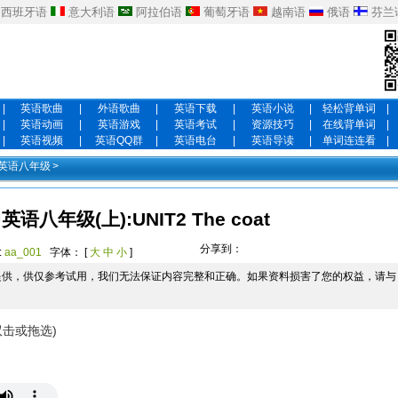
西班牙语
意大利语
阿拉伯语
葡萄牙语
越南语
俄语
芬兰
|
英语歌曲
|
外语歌曲
|
英语下载
|
英语小说
|
轻松背单词
|
|
英语动画
|
英语游戏
|
英语考试
|
资源技巧
|
在线背单词
|
|
英语视频
|
英语QQ群
|
英语电台
|
英语导读
|
单词连连看
|
英语八年级
>
八年级(上):UNIT2 The coat
分享到：
:
aa_001
字体： [
大
中
小
]
提供，供仅参考试用，我们无法保证内容完整和正确。如果资料损害了您的权益，请与
双击或拖选)