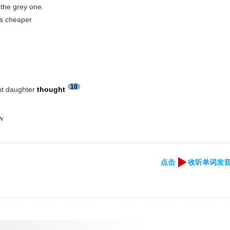
 the grey one.
t's cheaper
10
t daughter
thought
w
点击
收听单词发