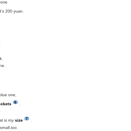
 one.
t's 200 yuan.
t
k.
ne.
 blue one,
6
ockets
.
?
7
oat is my
size
.
small,too.