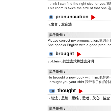
I think I can find the right size
This room is twice the size of t
pronunciation
8
n.发音，发音法
参考例句：
Please correct my pronunciation
She speaks English with a good p
brought
9
vbl.bring的过去式和过去分词
参考例句：
He brought a new book with him.
I brought you your shirt.我带来了你的
thought
10
n.想法，思想，思维，思潮，关心，挂念；v.
参考例句：