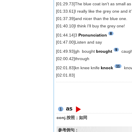
[01:29.73]The blue coat isn't as small as
[01:33.61]I really like the grey one and i
[01:37.39]and nicer than the blue one.
[01:40.10]I think I'll buy the grey one!
8
[01:44.14]3
Pronunciation
[01:47.00]Listen and say
9
[01:49.93]gh bought
brought
caugh
[02:00.42]through
11
[02:01.83]kn knee knife
knock
kno
[02:01.83]
as
1
conj.按照；如同
参考例句：