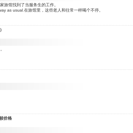
aiter.他在一家旅馆找到了当服务生的工作。
drinking away as usual.在旅馆里，这些老人和往常一样喝个不停。
y）
装。
比较价格