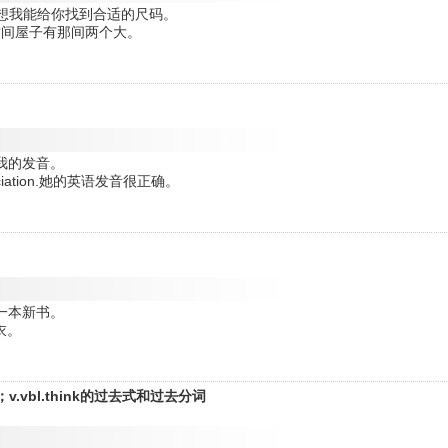
 for you.我想我能给你找到合适的尺码。
hat one.这间屋子有那间两个大。
.请纠正我的发音。
ronunciation.她的英语发音很正确。
他带来一本新书。
衬衣。
vbl.think的过去式和过去分词