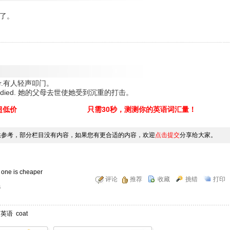
。
感冒了。
e door.有人轻声叩门。
 parents died. 她的父母去世使她受到沉重的打击。
超低价
只需30秒，测测你的英语词汇量！
供参考，部分栏目没有内容，如果您有更合适的内容，欢迎
点击提交
分享给大家。
e is cheaper
评论
推荐
收藏
挑错
打印
s
中英语
coat