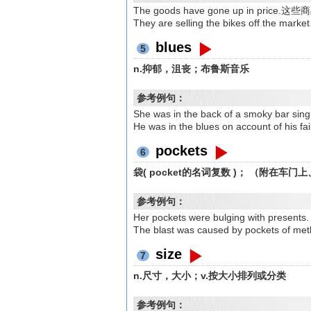
The goods have gone up in pri
They are selling the bikes off t
blues
5
n.抑郁，沮丧；布鲁斯音乐
参考例句：
She was in the back of a smoky
He was in the blues on account of 
pockets
6
袋( pocket的名词复数 )； （附在车
参考例句：
Her pockets were bulging with p
The blast was caused by pockets
size
7
n.尺寸，大小；v.按大小排列或分类
参考例句：