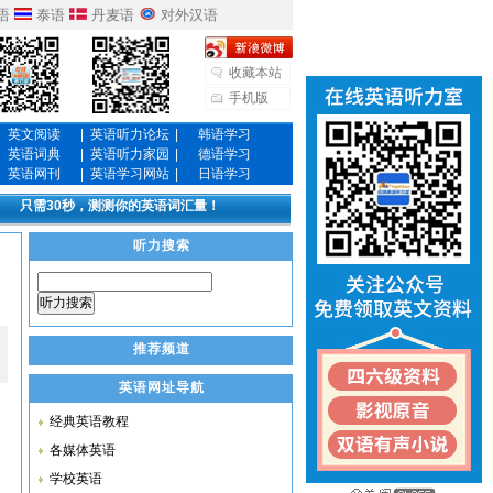
语
泰语
丹麦语
对外汉语
收藏本站
手机版
英文阅读
|
英语听力论坛
|
韩语学习
英语词典
|
英语听力家园
|
德语学习
英语网刊
|
英语学习网站
|
日语学习
只需30秒，测测你的英语词汇量！
听力搜索
听力搜索
推荐频道
英语网址导航
经典英语教程
各媒体英语
学校英语