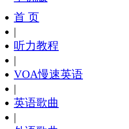
首 页
|
听力教程
|
VOA慢速英语
|
英语歌曲
|