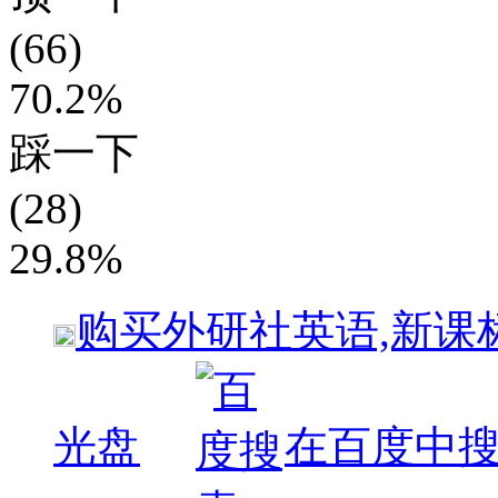
(66)
70.2%
踩一下
(28)
29.8%
购买
外研社英语,新课
光盘
在百度中