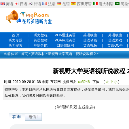
英语
日语
韩语
法语
德语
西班牙语
意大利语
阿拉
首 页
|
听力教程
|
VOA慢速英语
|
英语歌曲
|
外语歌曲
|
听力专题
|
英语教材
|
VOA标准英语
|
英语动画
|
英语游戏
|
听力搜索
|
英语导航
|
口语陪练网
|
英语视频
|
英语QQ群
|
当前位置:
首页
>
英语教材
>
新视野大学英语：视听说教程 2
>
新视野大学英语视听说教程 2 Un
时间:
2010-09-28 01:38
来源:
互联网
提供网友:
cb5248
字体： [
大
中
小
]
特别声明：本栏目内容均从网络收集或者网友提供，供仅参考试用，我们无法保证
站长联系，我们将及时删除并致以歉意。
(单词翻译:双击或拖选)