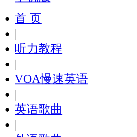
首 页
|
听力教程
|
VOA慢速英语
|
英语歌曲
|