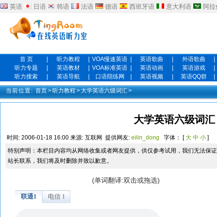
英语
日语
韩语
法语
德语
西班牙语
意大利语
阿拉
首 页
|
听力教程
|
VOA慢速英语
|
英语歌曲
|
外语歌曲
|
听力专题
|
英语教材
|
VOA标准英语
|
英语动画
|
英语游戏
|
听力搜索
|
英语导航
|
口语陪练网
|
英语视频
|
英语QQ群
|
当前位置:
首页
>
听力教程
>
大学英语六级词汇
>
大学英语六级词汇 
时间:
2006-01-18 16:00
来源:
互联网
提供网友:
eilin_dong
字体： [
大
中
小
]
特别声明：本栏目内容均从网络收集或者网友提供，供仅参考试用，我们无法保证
站长联系，我们将及时删除并致以歉意。
(单词翻译:双击或拖选)