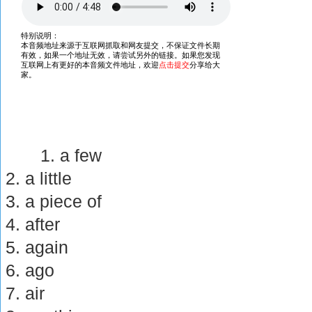
1. a few
2. a little
3. a piece of
4. after
5. again
6. ago
7. air