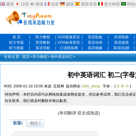
英语
日语
韩语
法语
德语
西班牙语
意大利语
阿拉
首 页
|
听力教程
|
VOA慢速英语
|
英语歌曲
|
外语歌曲
|
听力专题
|
英语教材
|
VOA标准英语
|
英语动画
|
英语游戏
|
听力搜索
|
英语导航
|
口语陪练网
|
英语视频
|
英语QQ群
|
当前位置:
首页
>
听力教程
>
初中英语词汇
>
初中英语词汇 初二(字母)上
时间:
2006-01-18 16:00
来源:
互联网
提供网友:
eilin_dong
字体： [
大
中
小
]
特别声明：本栏目内容均从网络收集或者网友提供，供仅参考试用，我们无法保证
站长联系，我们将及时删除并致以歉意。
(单词翻译:双击或拖选)