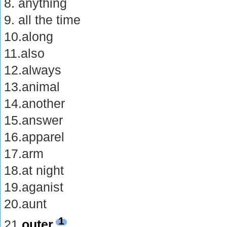
8. anything
9. all the time
10.along
11.also
12.always
13.animal
14.another
15.answer
16.apparel
17.arm
18.at night
19.aganist
20.aunt
1
21.
outer