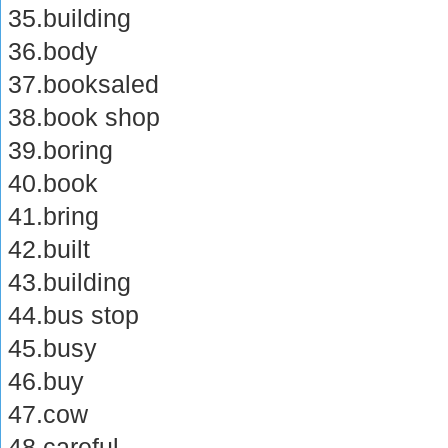
35.building
36.body
37.booksaled
38.book shop
39.boring
40.book
41.bring
42.built
43.building
44.bus stop
45.busy
46.buy
47.cow
48.careful