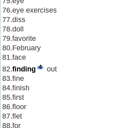
75.eye
76.eye exercises
77.diss
78.doll
79.favorite
80.February
81.face
4
82.
finding
out
83.fine
84.finish
85.first
86.floor
87.flet
88.for