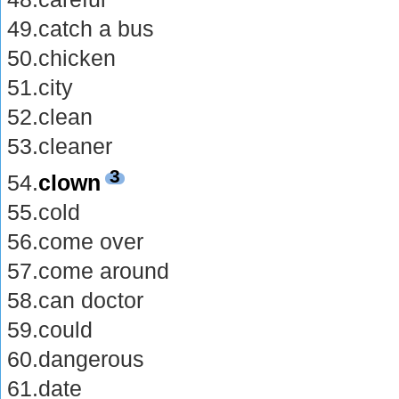
49.catch a bus
50.chicken
51.city
52.clean
53.cleaner
3
54.
clown
55.cold
56.come over
57.come around
58.can doctor
59.could
60.dangerous
61.date