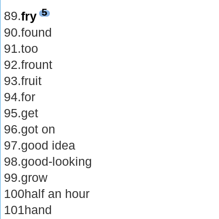
5
89.
fry
90.found
91.too
92.frount
93.fruit
94.for
95.get
96.got on
97.good idea
98.good-looking
99.grow
100half an hour
101hand