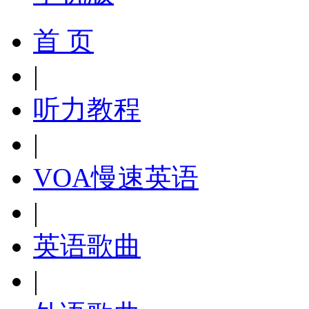
首 页
|
听力教程
|
VOA慢速英语
|
英语歌曲
|