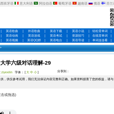
西班牙语
意大利语
阿拉伯语
葡萄牙语
越南语
俄语
芬兰
|
英语歌曲
|
外语歌曲
|
英语下载
|
英语小说
|
轻松背单词
|
|
英语动画
|
英语游戏
|
英语考试
|
资源技巧
|
在线背单词
|
|
英语视频
|
英语QQ群
|
英语电台
|
英语导读
|
单词连连看
|
>
大学六级对话理解-29
分享到：
:
ziyexilin
字体： [
大
中
小
]
提供，供仅参考试用，我们无法保证内容完整和正确。如果资料损害了您的权益，请与
双击或拖选)