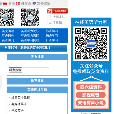
语
泰语
丹麦语
对外汉语
收藏本站
手机版
英文阅读
|
英语听力论坛
|
韩语学习
英语词典
|
英语听力家园
|
德语学习
英语网刊
|
英语学习网站
|
日语学习
只需30秒，测测你的英语词汇量！
听力搜索
听力搜索
推荐频道
英语网址导航
经典英语教程
各媒体英语
学校英语