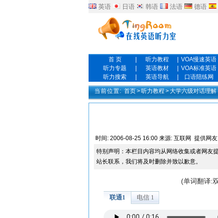
英语
日语
韩语
法语
德语
首 页
|
听力教程
|
VOA慢速英语
听力专题
|
英语教材
|
VOA标准英语
听力搜索
|
英语导航
|
口语陪练网
当前位置:
首页
>
听力教程
>
大学六级对话理解
时间:
2006-08-25 16:00
来源:
互联网
提供网友
特别声明：本栏目内容均从网络收集或者网友
站长联系，我们将及时删除并致以歉意。
(单词翻译: