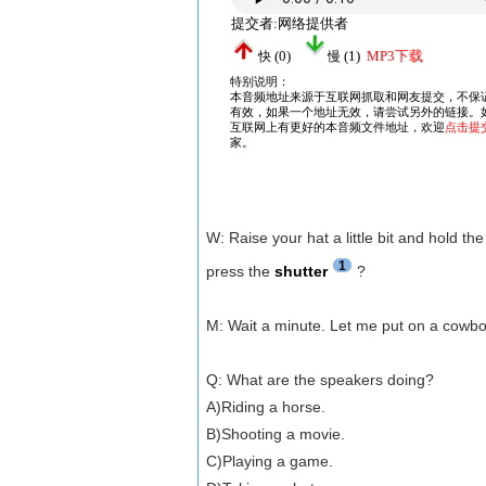
W: Raise your hat a little bit and hold the
1
press the
shutter
?
M: Wait a minute. Let me put on a cowbo
Q: What are the speakers doing?
A)Riding a horse.
B)Shooting a movie.
C)Playing a game.