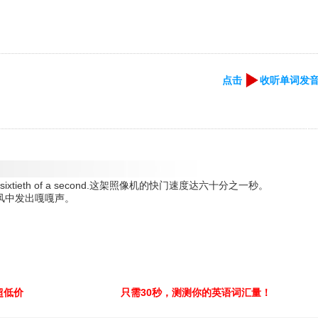
点击
收听单词发
of one-sixtieth of a second.这架照像机的快门速度达六十分之一秒。
.百叶窗在风中发出嘎嘎声。
超低价
只需30秒，测测你的英语词汇量！