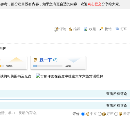
供参考，部分栏目没有内容，如果您有更合适的内容，欢迎
点击提交
分享给大家。
评论
推荐
收藏
挑错
打印
理解
)
踩一下
(2)
90%
10%
考试
的相关图书及光盘
在百度中搜索
大学六级对话理解
查看所有评论
查看所有评论
色情、暴力、反动的言论。
评价:
中立
好评
差评