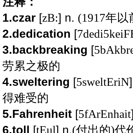
注释：
1.czar
[
zB:
] n.
(1917
2.dedication
[
7dedi5keiF
3.backbreaking
[
5bAkbr
劳累之极的
4.sweltering
[
5sweltEriN
得难受的
5.Fahrenheit
[
5fArEnhait
6.toll
[
tEul
] n.
(付出的)代