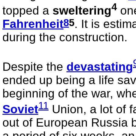
4
topped a
sweltering
one
8
5
Fahrenheit
. It is esti
during the construction.
Despite the
devastating
ended up being a life save
beginning of the war, w
11
Soviet
Union, a lot of 
out of European Russia by
a period of six weeks, an