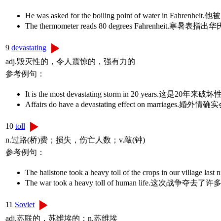
He was asked for the boiling point of water in 
The thermometer reads 80 degrees Fahrenheit.寒暑表指
9
devastating
adj.毁灭性的，令人震惊的，强有力的
参考例句：
It is the most devastating storm in 20 years.这是2
Affairs do have a devastating effect on marr
10
toll
n.过路(桥)费；损失，伤亡人数；v.敲(钟)
参考例句：
The hailstone took a heavy toll of the crops in ou
The war took a heavy toll of human life.这次战争
11
Soviet
adj.苏联的，苏维埃的；n.苏维埃