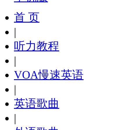
首 页
|
听力教程
|
VOA慢速英语
|
英语歌曲
|