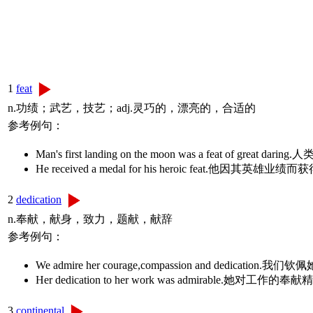
1
feat
n.功绩；武艺，技艺；adj.灵巧的，漂亮的，合适的
参考例句：
Man's first landing on the moon was a feat of gr
He received a medal for his heroic feat.他因其英
2
dedication
n.奉献，献身，致力，题献，献辞
参考例句：
We admire her courage,compassion and dedica
Her dedication to her work was admirable.她对工
3
continental