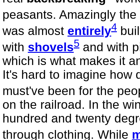
peasants. Amazingly the
4
was almost
entirely
buil
5
with
shovels
and with p
which is what makes it a
It's hard to imagine how d
must've been for the pe
on the railroad. In the wi
hundred and twenty degr
through clothing. While
m